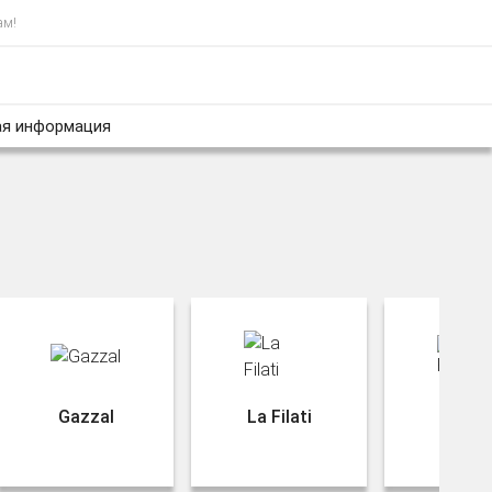
ам!
я информация
Gazzal
La Filati
Rozet