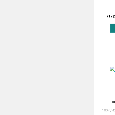
717 
Ж
100 г / 