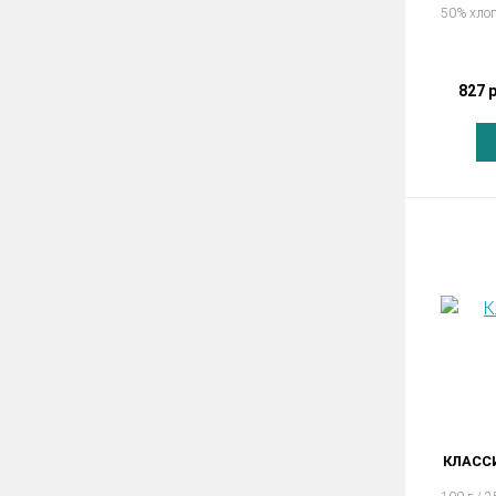
50% хлоп
827 
КЛАСС