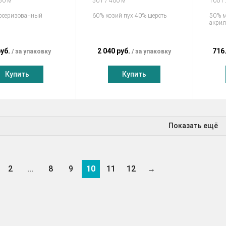
250 м
50 г / 400 м
100 г
рсеризованный
60% козий пух 40% шерсть
50% м
акрил
руб.
2 040 руб.
716
за упаковку
за упаковку
Купить
Купить
Показать ещё
2
...
8
9
10
11
12
→