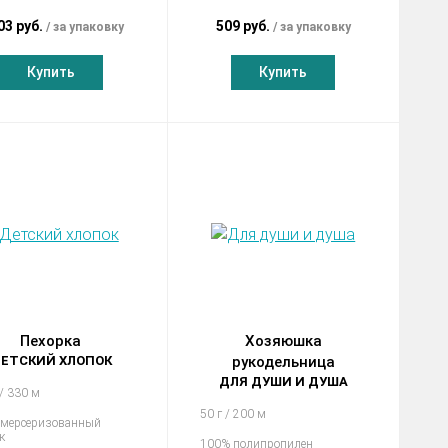
03 руб.
509 руб.
за упаковку
за упаковку
Купить
Купить
Пехорка
Хозяюшка
ЕТСКИЙ ХЛОПОК
рукодельница
ДЛЯ ДУШИ И ДУША
 / 330 м
50 г / 200 м
 мерсеризованный
к
100% полипропилен