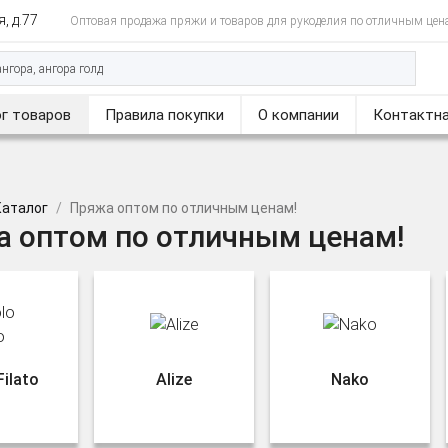
, д.77
Оптовая продажа пряжи и товаров для рукоделия по отличным цен
г товаров
Правила покупки
О компании
Контактна
Каталог
Пряжа оптом по отличным ценам!
 оптом по отличным ценам!
Filato
Alize
Nako