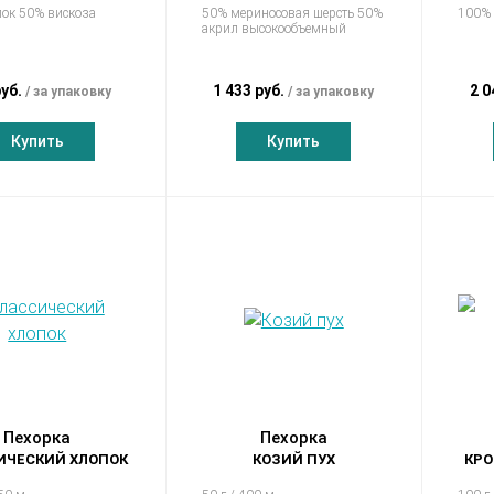
ок 50% вискоза
50% мериносовая шерсть 50%
100% 
акрил высокообъемный
руб.
1 433 руб.
2 0
за упаковку
за упаковку
Купить
Купить
Пехорка
Пехорка
ИЧЕСКИЙ ХЛОПОК
КОЗИЙ ПУХ
КРО