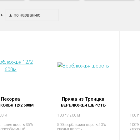
ь:
Пехорка
Пряжа из Троицка
ЮЖЬЯ 12/2 600М
ВЕРБЛЮЖЬЯ ШЕРСТЬ
600 м
100 г / 200 м
100 г
блюжья шерсть 35%
50% верблюжья шерсть 50%
100%
ысокообъемный
овечья шерсть
хлопо