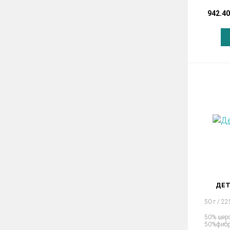
942.40
ДЕТ
50 г / 22
50% шерс
50%фиб