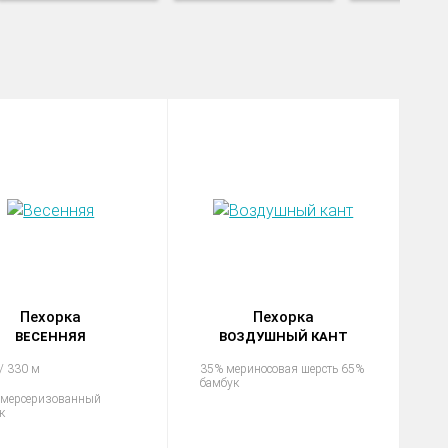
Пехорка
Пехорка
ВЕСЕННЯЯ
ВОЗДУШНЫЙ КАНТ
 / 330 м
35% мериносовая шерсть 65%
бамбук
 мерсеризованный
к