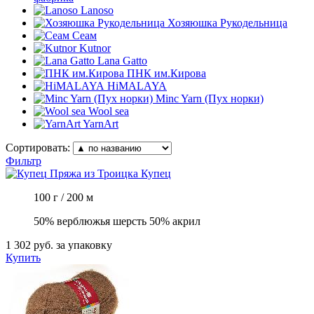
Lanoso
Хозяюшка Рукодельница
Сеам
Kutnor
Lana Gatto
ПНК им.Кирова
HiMALAYA
Minc Yarn (Пух норки)
Wool sea
YarnArt
Сортировать:
Фильтр
Пряжа из Троицка
Купец
100 г / 200 м
50% верблюжья шерсть 50% акрил
1 302 руб.
за упаковку
Купить