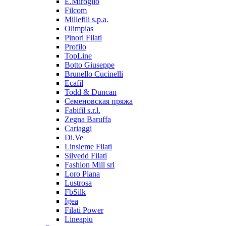
E.Miroglio
Filcom
Millefili s.p.a.
Olimpias
Pinori Filati
Profilo
TopLine
Botto Giuseppe
Brunello Cucinelli
Ecafil
Todd & Duncan
Семеновская пряжа
Fabifil s.r.l.
Zegna Baruffa
Cariaggi
Di.Ve
Linsieme Filati
Silvedd Filati
Fashion Mill srl
Loro Piana
Lustrosa
FbSilk
Igea
Filati Power
Lineapiu