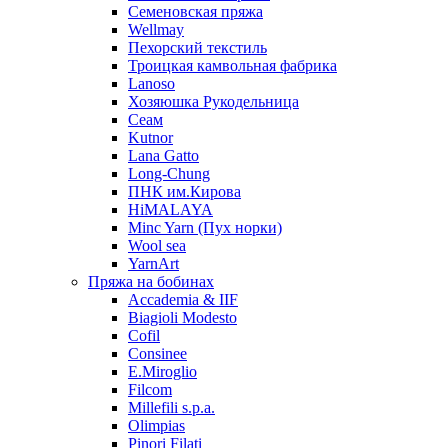
Семеновская пряжа
Wellmay
Пехорский текстиль
Троицкая камвольная фабрика
Lanoso
Хозяюшка Рукодельница
Сеам
Kutnor
Lana Gatto
Long-Chung
ПНК им.Кирова
HiMALAYA
Minc Yarn (Пух норки)
Wool sea
YarnArt
Пряжа на бобинах
Accademia & IIF
Biagioli Modesto
Cofil
Consinee
E.Miroglio
Filcom
Millefili s.p.a.
Olimpias
Pinori Filati