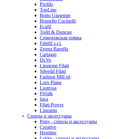
Profilo
TopLine
Botto Giuseppe
Brunello Cucinelli
Ecafil
Todd & Duncan
Семеновская пряжа
Fabifil s.r.l.
Zegna Baruffa
Cariaggi
Di.Ve
Linsieme Filati
Silvedd Filati
Fashion Mill srl
Loro Piana
Lustrosa
FbSilk
Igea
Filati Power
Lineapiu
Спицы и аксессуары
Pony - спицы и аксессуары
Creative
Hemline
Lykke - спицы и аксессуары