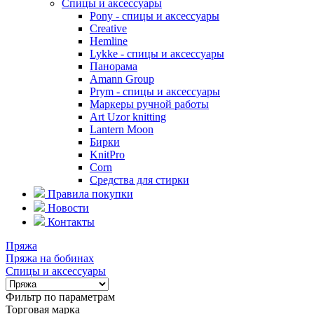
Спицы и аксессуары
Pony - спицы и аксессуары
Creative
Hemline
Lykke - спицы и аксессуары
Панорама
Amann Group
Prym - спицы и аксессуары
Маркеры ручной работы
Art Uzor knitting
Lantern Moon
Бирки
KnitPro
Corn
Средства для стирки
Правила покупки
Новости
Контакты
Пряжа
Пряжа на бобинах
Спицы и аксессуары
Фильтр по параметрам
Торговая марка