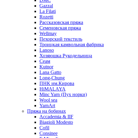
DMC
Gazzal
La Filati
Rozetti
Рассказовская пряжа
Семеновская пряжа
Wellmay
Пехорский текстиль
Троицкая камвольная фабрика
Lanoso
Хозяюшка Рукодельница
Сеам
Kutnor
Lana Gatto
Long-Chung
ПНК им.Кирова
HiMALAYA
Minc Yarn (Пух норки)
Wool sea
YarnArt
Пряжа на бобинах
Accademia & IIF
Biagioli Modesto
Cofil
Consinee