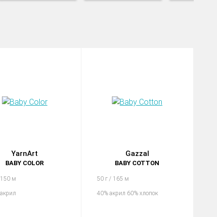
YarnArt
Gazzal
BABY COLOR
BABY COTTON
 150 м
50 г / 165 м
акрил
40% акрил 60% хлопок