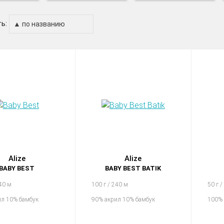
ь:
Alize
Alize
BABY BEST
BABY BEST BATIK
240 м
100 г / 240 м
50 г /
ил 10% бамбук
90% акрил 10% бамбук
100% 