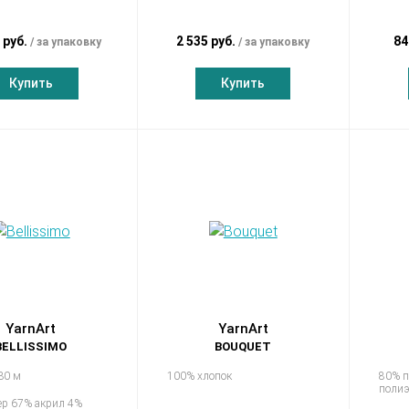
 руб.
2 535 руб.
84
за упаковку
за упаковку
Купить
Купить
YarnArt
YarnArt
BELLISSIMO
BOUQUET
330 м
100% хлопок
80% п
полиэ
ер 67% акрил 4%