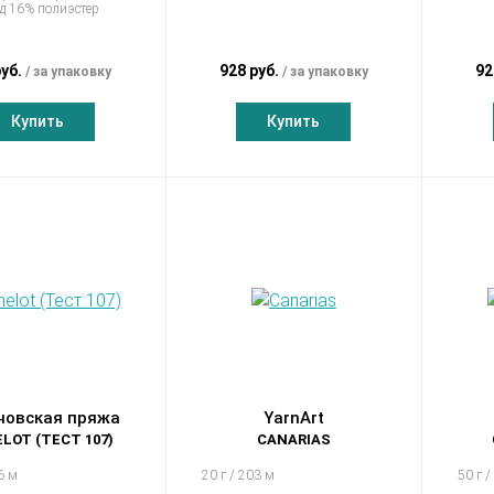
д 16% полиэстер
руб.
928 руб.
92
за упаковку
за упаковку
Купить
Купить
новская пряжа
YarnArt
LOT (ТЕСТ 107)
CANARIAS
6 м
20 г / 203 м
50 г /