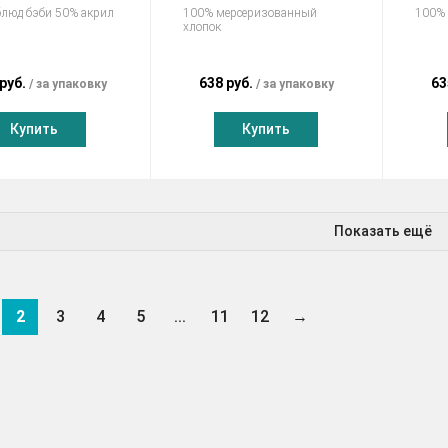
блюд бэби 50% акрил
100% мерсеризованный
100%
хлопок
 руб.
638 руб.
63
за упаковку
за упаковку
Купить
Купить
Показать ещё
2
3
4
5
...
11
12
→