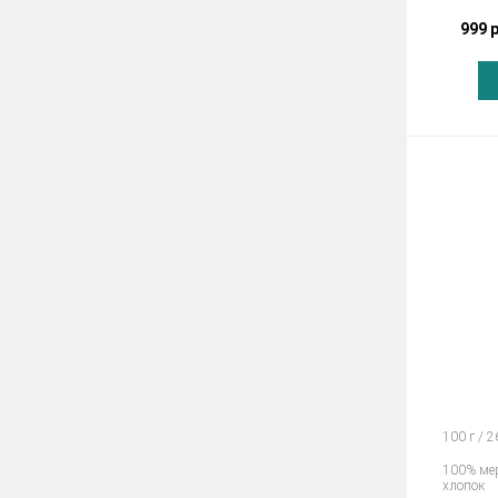
999 
100 г / 
100% ме
хлопок