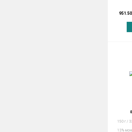
951.50
150 г / 
13% мох