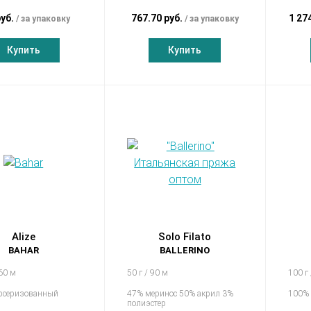
руб.
767.70 руб.
1 27
за упаковку
за упаковку
Купить
Купить
Alize
Solo Filato
BAHAR
BALLERINO
260 м
50 г / 90 м
100 г
рсеризованный
47% меринос 50% акрил 3%
100% 
полиэстер