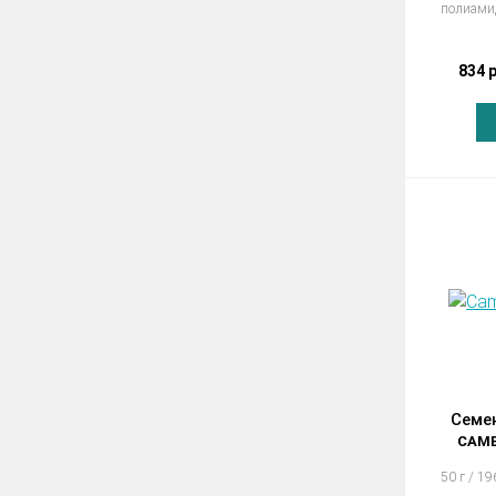
полиами
834 
Семе
CAME
50 г / 19