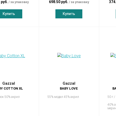
 руб.
698.50 руб.
374
за упаковку
за упаковку
Купить
Купить
Gazzal
Gazzal
BY COTTON XL
BABY LOVE
B
пок 50% акрил
55% модал 45% акрил
50 г /
40% а
мерин