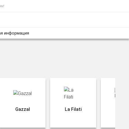
ам!
я информация
Gazzal
La Filati
Rozet