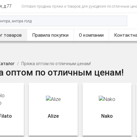
, д.77
Оптовая продажа пряжи и товаров для рукоделия по отличным цен
г товаров
Правила покупки
О компании
Контактна
Каталог
Пряжа оптом по отличным ценам!
 оптом по отличным ценам!
Filato
Alize
Nako