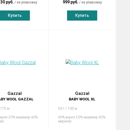
.30 руб.
999 руб.
за упаковку
за упаковку
Купить
Купить
Gazzal
Gazzal
ABY WOOL GAZZAL
BABY WOOL XL
 175 м
50 г / 100 м
крил 20% кашемир 40%
40% акрил 20% кашемир 40%
ос
меринос