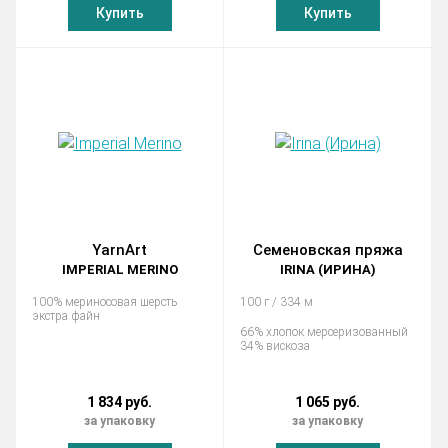
Купить
Купить
YarnArt
Семеновская пряжа
IMPERIAL MERINO
IRINA (ИРИНА)
100% мериносовая шерсть
100 г / 334 м
экстра файн
66% хлопок мерсеризованный
34% вискоза
1 834 руб.
1 065 руб.
за упаковку
за упаковку