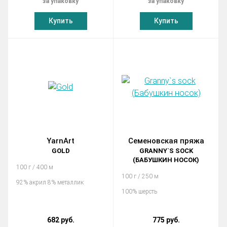
за упаковку
за упаковку
Купить
Купить
YarnArt
Семеновская пряжа
GOLD
GRANNY`S SOCK
(БАБУШКИН НОСОК)
100 г / 400 м
100 г / 250 м
92% акрил 8% металлик
100% шерсть
682 руб.
775 руб.