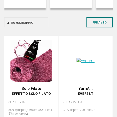
Фильтр
Solo Filato
YarnArt
EFFETTO SOLO FILATO
EVEREST
50 г / 130 м
200 г / 320 м
50% суперкид мохер 45% шелк
30% шерсть 70% акрил
5% полиамид