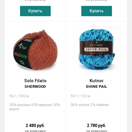
Купить
Купить
Solo Filato
Kutnor
SHERWOOD
SHINE PAIL
50 г / 180 м
50 г / 120 м
30% альпака 40% меринос 30%
98% хлопок 2% пайетки
акрил
2 480 руб.
2 780 руб.
за упаковку
за упаковку