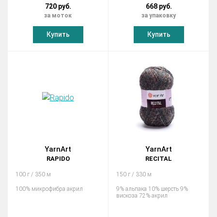
720 руб.
668 руб.
за моток
за упаковку
Купить
Купить
YarnArt
YarnArt
RAPIDO
RECITAL
100 г / 350 м
150 г / 330 м
100% микрофибра акрил
9% альпака 10% шерсть 9%
вискоза 72% акрил