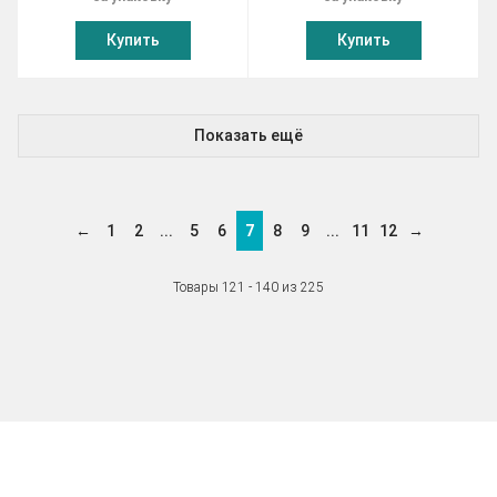
Купить
Купить
Показать ещё
←
1
2
...
5
6
7
8
9
...
11
12
→
Товары 121 - 140 из 225