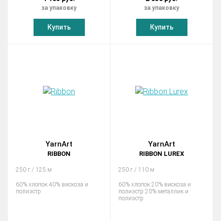
за упаковку
за упаковку
Купить
Купить
YarnArt
YarnArt
RIBBON
RIBBON LUREX
250 г / 125 м
250 г / 110 м
60% хлопок 40% вискоза и
60% хлопок 20% вискоза и
полиэстр
полиэстр 20% металлик и
полиэстр