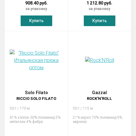
908.40 руб.
1 212.80 руб.
за упаковку
за упаковку
Купить
Купить
Solo Filato
Gazzal
RICCIO SOLO FILATO
ROCK'N'ROLL
50 г / 170 м
50 г / 115 м
61% хлопок 30% полиамид 5%
21% акрил 70% полиамид 9%
металлик 4% фибра
меринос