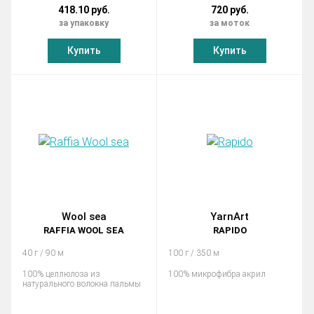
418.10 руб.
720 руб.
за упаковку
за моток
Купить
Купить
Wool sea
YarnArt
RAFFIA WOOL SEA
RAPIDO
40 г / 90 м
100 г / 350 м
100% целлюлоза из
100% микрофибра акрил
натурального волокна пальмы