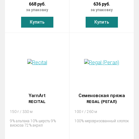
668 руб.
636 руб.
за упаковку
за упаковку
Купить
Купить
YarnArt
Семеновская пряжа
RECITAL
REGAL (РЕГАЛ)
150 г / 330 м
100 г / 260 м
9% альпака 10% шерсть 9%
100% мерсеризованный хлопок
вискоза 72% акрил