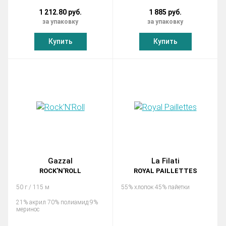
1 212.80 руб.
1 885 руб.
за упаковку
за упаковку
Купить
Купить
Gazzal
La Filati
ROCK'N'ROLL
ROYAL PAILLETTES
50 г / 115 м
55% хлопок 45% пайетки
21% акрил 70% полиамид 9%
меринос