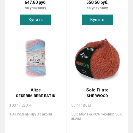
647.80 руб.
550.50 руб.
за упаковку
за упаковку
Купить
Купить
Alize
Solo Filato
SEKERIM BEBE BATIK
SHERWOOD
100 г / 320 м
50 г / 180 м
10% полиамид 90% акрил
30% альпака 40% меринос 30%
акрил