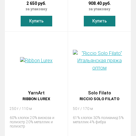
2 650 руб.
908.40 руб.
за упаковку
за упаковку
Купить
Купить
YarnArt
Solo Filato
RIBBON LUREX
RICCIO SOLO FILATO
250 г / 110 м
50 г / 170 м
60% хлопок 20% вискоза и
61% хлопок 30% полиамид 5%
полиэстр 20% металлик и
металлик 4% фибра
полиэстр