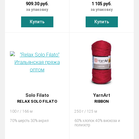
909.30 руб.
1 105 руб.
за упаковку
за упаковку
Купить
Купить
Solo Filato
YarnArt
RELAX SOLO FILATO
RIBBON
100 г / 166 м
250 г / 125 м
70% шерсть 30% акрил
60% хлопок 40% вискоза и
полиэстр