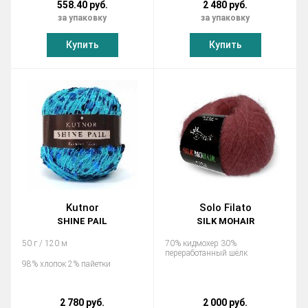
558.40 руб.
2 480 руб.
за упаковку
за упаковку
Купить
Купить
Kutnor
Solo Filato
SHINE PAIL
SILK MOHAIR
50 г / 120 м
70% кидмохер 30%
переработанный шёлк
98% хлопок 2% пайетки
2 780 руб.
2 000 руб.