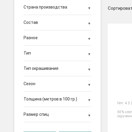
Страна производства
Сортироват
Состав
Разное
Тип
Тип окрашивания
Сезон
Толщина (метров в 100 гр.)
Nm. 4.5 (
65% хло
Размер спиц
скручен