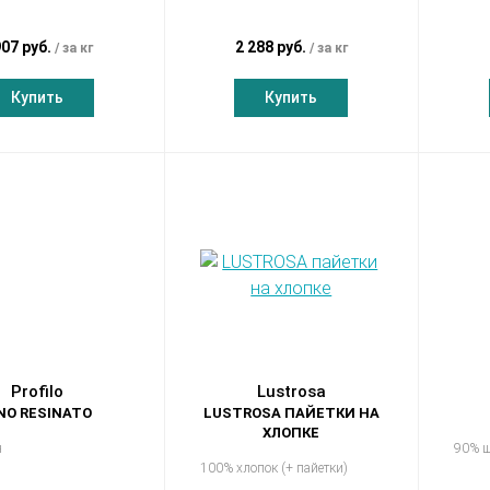
907 руб.
2 288 руб.
за кг
за кг
Купить
Купить
Profilo
Lustrosa
NO RESINATO
LUSTROSA ПАЙЕТКИ НА
ХЛОПКЕ
н
90% ш
100% хлопок (+ пайетки)