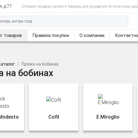
, д.77
Оптовая продажа пряжи и товаров для рукоделия по отличным цен
г товаров
Правила покупки
О компании
Контактна
Каталог
Пряжа на бобинах
 на бобинах
 Modesto
Cofil
E.Miroglio