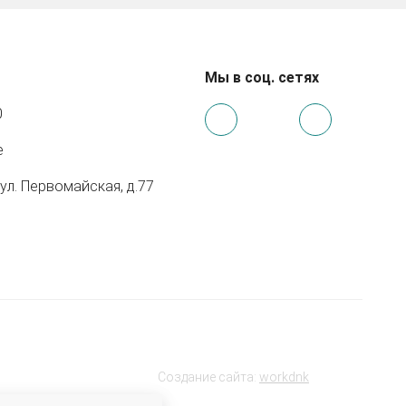
Мы в соц. сетях
0
e
 ул. Первомайская, д.77
Создание сайта:
workdnk