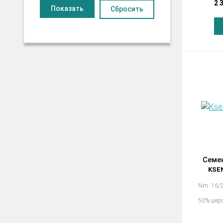
2 
Сбросить
Семе
KSEN
Nm. 16/2
50% шерс