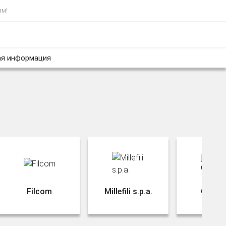
ам!
я информация
Filcom
Millefili s.p.a.
Olimpi