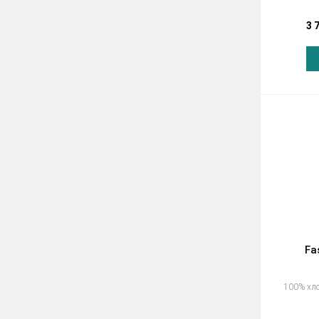
3 
Fa
100% хл