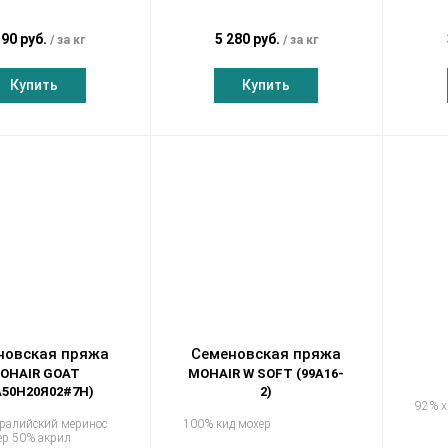
590 руб.
5 280 руб.
за кг
за кг
Купить
Купить
новская пряжа
Семеновская пряжа
OHAIR GOAT
MOHAIR W SOFT (99А16-
А50Н20Я02#7Н)
2)
92% х
тралийский меринос
100% кид мохер
ер 50% акрил