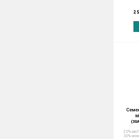
2 
Семе
M
(30
20% авс
30% мох