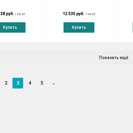
538 руб.
12 535 руб.
за кг
за кг
Купить
Купить
Показать ещё
2
3
4
5
→