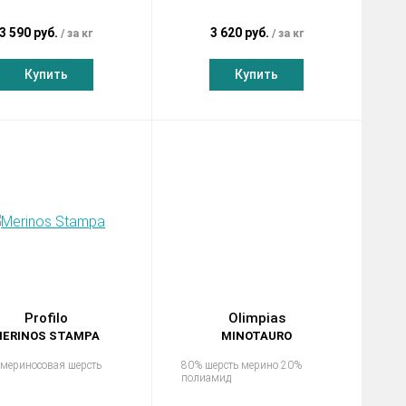
3 590 руб.
3 620 руб.
за кг
за кг
Купить
Купить
Profilo
Olimpias
ERINOS STAMPA
MINOTAURO
мериносовая шерсть
80% шерсть мерино 20%
полиамид