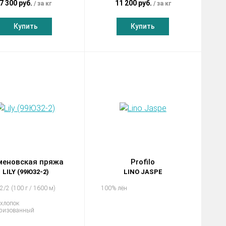
7 300 руб.
11 200 руб.
за кг
за кг
Купить
Купить
меновская пряжа
Profilo
LILY (99Ю32-2)
LINO JASPE
2/2 (100 г / 1600 м)
100% лён
хлопок
еризованный