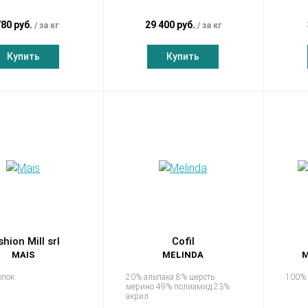
780 руб.
29 400 руб.
за кг
за кг
Купить
Купить
shion Mill srl
Cofil
MAIS
MELINDA
M
опок
20% альпака 8% шерсть
100% 
мерино 49% полиамид 23%
акрил