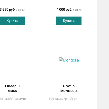
3 590 руб.
4 000 руб.
за кг
за кг
Купить
Купить
Lineapiu
Profilo
MOKA
MONGOLIA
лопок 8% полиамид
60% кашемир 40% як