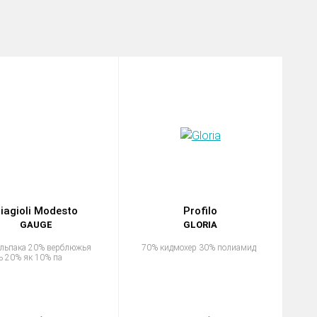
iagioli Modesto
Profilo
GAUGE
GLORIA
льпака 20% верблюжья
70% кидмохер 30% полиамид
ь 20% як 10% па