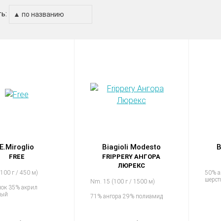
ь:
E.Miroglio
Biagioli Modesto
B
FREE
FRIPPERY АНГОРА
ЛЮРЕКС
100 г / 450 м)
50% а
шерст
Nm. 15 (100 г / 1500 м)
пок 35% акрил
ный
71% ангора 29% полиамид