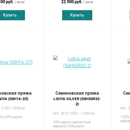
300 руб.
22 900 руб.
за кг
за кг
Купить
Купить
новская пряжа
Семеновская пряжа
Се
IYA (50Н16-2Л)
LIDIYA SILVER (50Н50Я32-
2)
 (100 г / 800 м)
Nm. 3
Nm. 32/2 (100 г / 1600 м)
ть 50% акрил
100% 
мерс
50% шерсть импортный
меринос 50% акрил