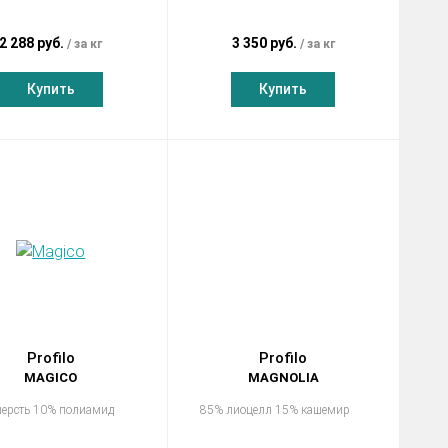
2 288 руб.
3 350 руб.
за кг
за кг
Купить
Купить
Profilo
Profilo
MAGICO
MAGNOLIA
ерсть 10% полиамид
85% лиоцелл 15% кашемир