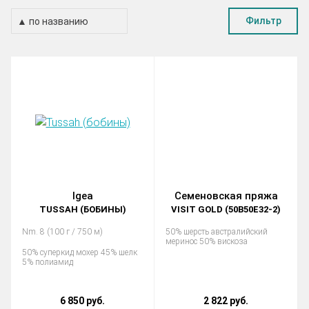
Фильтр
Igea
Семеновская пряжа
TUSSAH (БОБИНЫ)
VISIT GOLD (50В50Е32-2)
Nm. 8 (100 г / 750 м)
50% шерсть австралийский
меринос 50% вискоза
50% суперкид мохер 45% шелк
5% полиамид
6 850 руб.
2 822 руб.