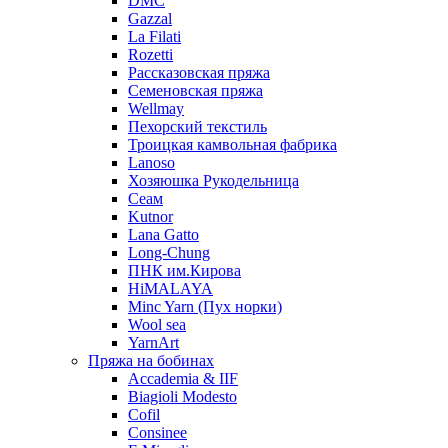
DMC
Gazzal
La Filati
Rozetti
Рассказовская пряжа
Семеновская пряжа
Wellmay
Пехорский текстиль
Троицкая камвольная фабрика
Lanoso
Хозяюшка Рукодельница
Сеам
Kutnor
Lana Gatto
Long-Chung
ПНК им.Кирова
HiMALAYA
Minc Yarn (Пух норки)
Wool sea
YarnArt
Пряжа на бобинах
Accademia & IIF
Biagioli Modesto
Cofil
Consinee