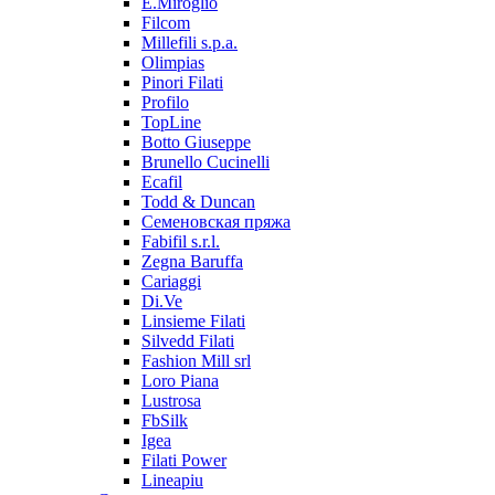
E.Miroglio
Filcom
Millefili s.p.a.
Olimpias
Pinori Filati
Profilo
TopLine
Botto Giuseppe
Brunello Cucinelli
Ecafil
Todd & Duncan
Семеновская пряжа
Fabifil s.r.l.
Zegna Baruffa
Cariaggi
Di.Ve
Linsieme Filati
Silvedd Filati
Fashion Mill srl
Loro Piana
Lustrosa
FbSilk
Igea
Filati Power
Lineapiu