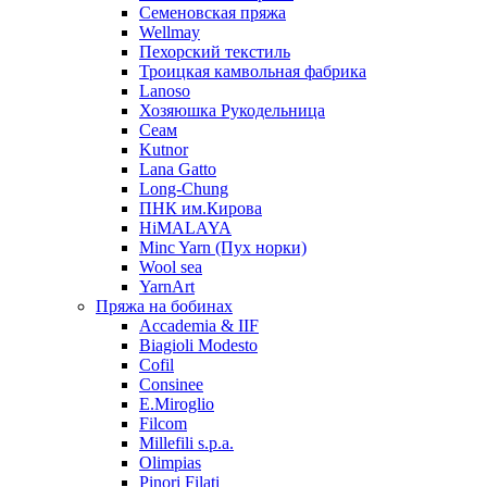
Семеновская пряжа
Wellmay
Пехорский текстиль
Троицкая камвольная фабрика
Lanoso
Хозяюшка Рукодельница
Сеам
Kutnor
Lana Gatto
Long-Chung
ПНК им.Кирова
HiMALAYA
Minc Yarn (Пух норки)
Wool sea
YarnArt
Пряжа на бобинах
Accademia & IIF
Biagioli Modesto
Cofil
Consinee
E.Miroglio
Filcom
Millefili s.p.a.
Olimpias
Pinori Filati