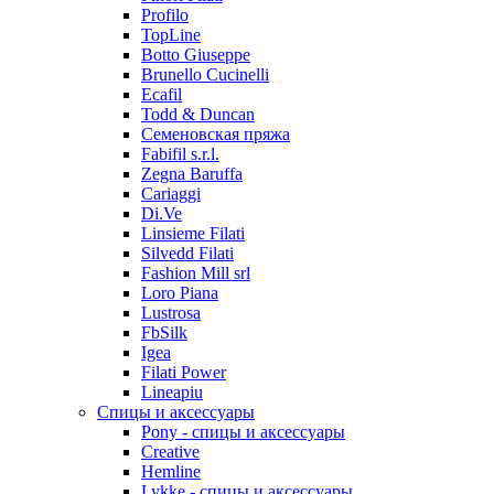
Profilo
TopLine
Botto Giuseppe
Brunello Cucinelli
Ecafil
Todd & Duncan
Семеновская пряжа
Fabifil s.r.l.
Zegna Baruffa
Cariaggi
Di.Ve
Linsieme Filati
Silvedd Filati
Fashion Mill srl
Loro Piana
Lustrosa
FbSilk
Igea
Filati Power
Lineapiu
Спицы и аксессуары
Pony - спицы и аксессуары
Creative
Hemline
Lykke - спицы и аксессуары