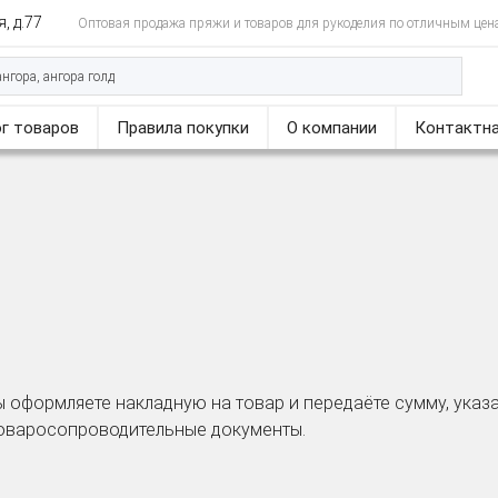
, д.77
Оптовая продажа пряжи и товаров для рукоделия по отличным цен
г товаров
Правила покупки
О компании
Контактна
 оформляете накладную на товар и передаёте сумму, указа
товаросопроводительные документы.