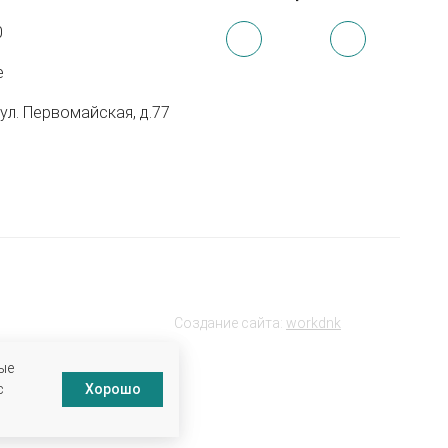
0
e
 ул. Первомайская, д.77
Создание сайта:
workdnk
ые
с
Хорошо