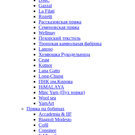
DMC
Gazzal
La Filati
Rozetti
Рассказовская пряжа
Семеновская пряжа
Wellmay
Пехорский текстиль
Троицкая камвольная фабрика
Lanoso
Хозяюшка Рукодельница
Сеам
Kutnor
Lana Gatto
Long-Chung
ПНК им.Кирова
HiMALAYA
Minc Yarn (Пух норки)
Wool sea
YarnArt
Пряжа на бобинах
Accademia & IIF
Biagioli Modesto
Cofil
Consinee