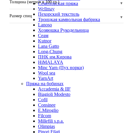
Толщина (метров в 100 гр.)
Семеновская пряжа
Wellmay
Пехорский текстиль
Размер спиц
Троицкая камвольная фабрика
Lanoso
Хозяюшка Рукодельница
Сеам
Kutnor
Lana Gatto
Long-Chung
ПНК им.Кирова
HiMALAYA
Minc Yarn (Пух норки)
Wool sea
YarnArt
Пряжа на бобинах
Accademia & IIF
Biagioli Modesto
Cofil
Consinee
E.Miroglio
Filcom
Millefili s.p.a.
Olimpias
Pinori Filati