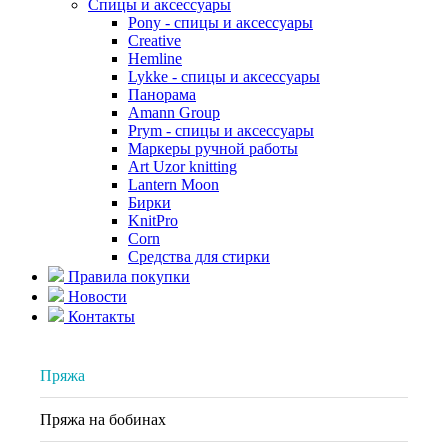
Спицы и аксессуары
Pony - спицы и аксессуары
Creative
Hemline
Lykke - спицы и аксессуары
Панорама
Amann Group
Prym - спицы и аксессуары
Маркеры ручной работы
Art Uzor knitting
Lantern Moon
Бирки
KnitPro
Corn
Средства для стирки
Правила покупки
Новости
Контакты
Пряжа
Пряжа на бобинах