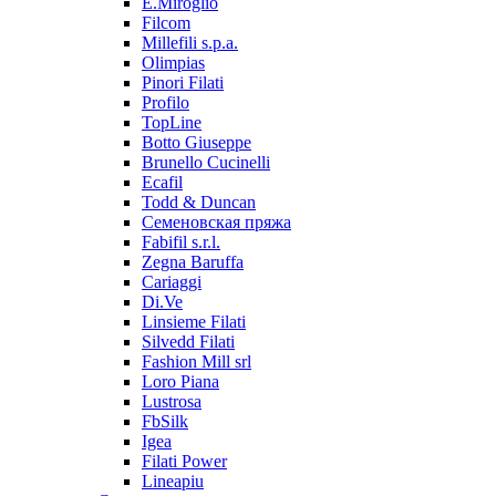
E.Miroglio
Filcom
Millefili s.p.a.
Olimpias
Pinori Filati
Profilo
TopLine
Botto Giuseppe
Brunello Cucinelli
Ecafil
Todd & Duncan
Семеновская пряжа
Fabifil s.r.l.
Zegna Baruffa
Cariaggi
Di.Ve
Linsieme Filati
Silvedd Filati
Fashion Mill srl
Loro Piana
Lustrosa
FbSilk
Igea
Filati Power
Lineapiu