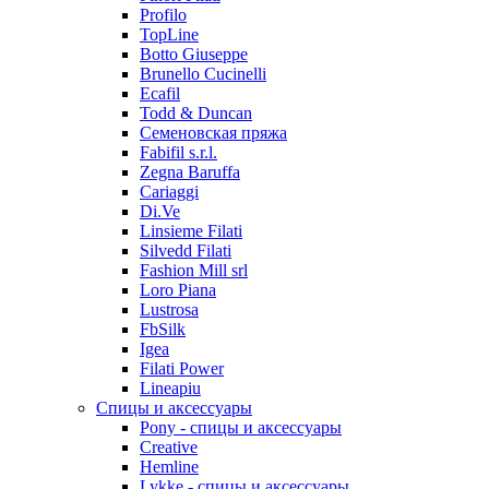
Profilo
TopLine
Botto Giuseppe
Brunello Cucinelli
Ecafil
Todd & Duncan
Семеновская пряжа
Fabifil s.r.l.
Zegna Baruffa
Cariaggi
Di.Ve
Linsieme Filati
Silvedd Filati
Fashion Mill srl
Loro Piana
Lustrosa
FbSilk
Igea
Filati Power
Lineapiu
Спицы и аксессуары
Pony - спицы и аксессуары
Creative
Hemline
Lykke - спицы и аксессуары