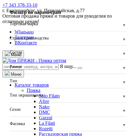
+7 343 378-33-10
г. Екатеринбург, ул. Первомайская, д.77
Фильтр по параметрам
Оптовая продажа пряжи и товаров для рукоделия по
отличным ценам!
Торговая марка
Whatsapp
Телеграм
Страна производства
ВКонтакте
Состав
Меню
Я ищу...
Разное
Меню
Тип
Каталог товаров
Пряжа
Тип окрашивания
Solo Filato
Alize
Nako
Сезон
DMC
Gazzal
La Filati
Фасовка
Rozetti
Рассказовская пряжа