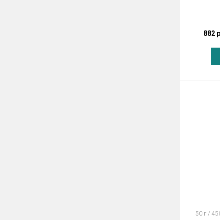
882 
50 г / 45