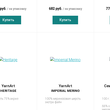
 руб.
682 руб.
77
за упаковку
за упаковку
Купить
Купить
YarnArt
YarnArt
Се
HERITAGE
IMPERIAL MERINO
ть 75% акрил
100% мериносовая шерсть
100 г
экстра файн
66% х
мерс