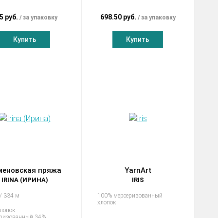
5 руб.
698.50 руб.
за упаковку
за упаковку
Купить
Купить
меновская пряжа
YarnArt
IRINA (ИРИНА)
IRIS
 / 334 м
100% мерсеризованный
хлопок
лопок
еризованный 34%