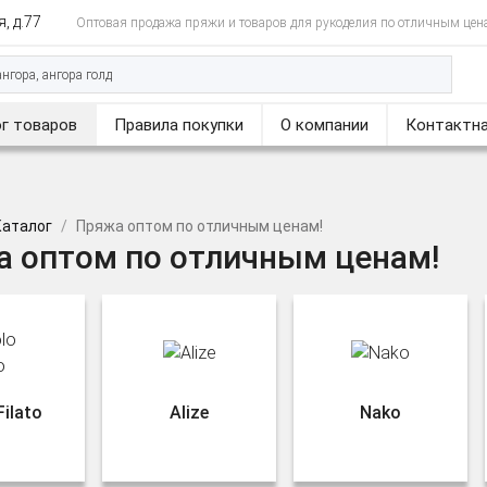
, д.77
Оптовая продажа пряжи и товаров для рукоделия по отличным цен
г товаров
Правила покупки
О компании
Контактна
Каталог
Пряжа оптом по отличным ценам!
 оптом по отличным ценам!
Filato
Alize
Nako