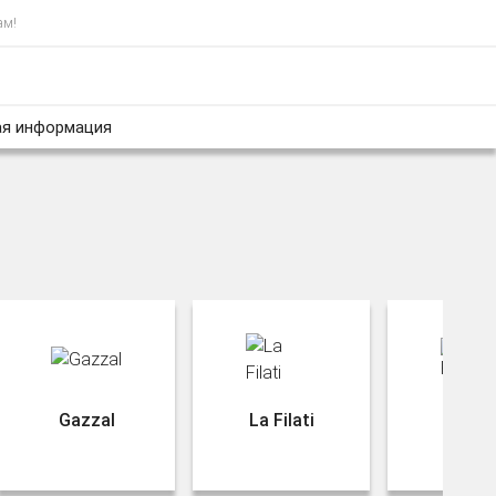
ам!
я информация
Gazzal
La Filati
Rozet