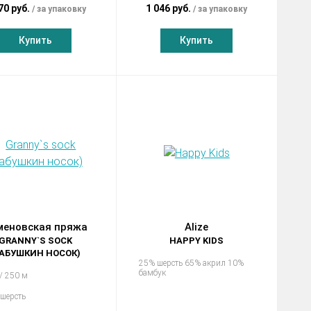
70 руб.
1 046 руб.
за упаковку
за упаковку
Купить
Купить
меновская пряжа
Alize
GRANNY`S SOCK
HAPPY KIDS
БАБУШКИН НОСОК)
25% шерсть 65% акрил 10%
бамбук
 / 250 м
шерсть