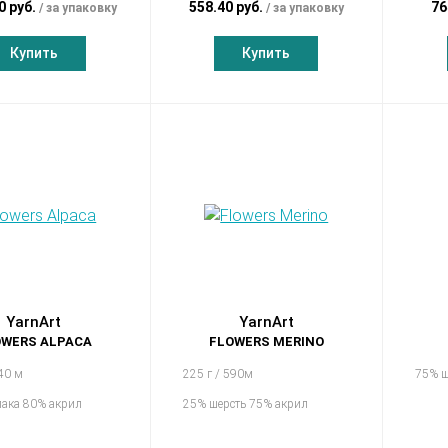
0 руб.
558.40 руб.
76
за упаковку
за упаковку
Купить
Купить
YarnArt
YarnArt
OWERS ALPACA
FLOWERS MERINO
940 м
225 г / 590м
75% ш
пака 80% акрил
25% шерсть 75% акрил