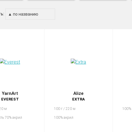
ь:
YarnArt
Alize
EVEREST
EXTRA
320 м
100 г / 220 м
100%
ть 70% акрил
100% акрил