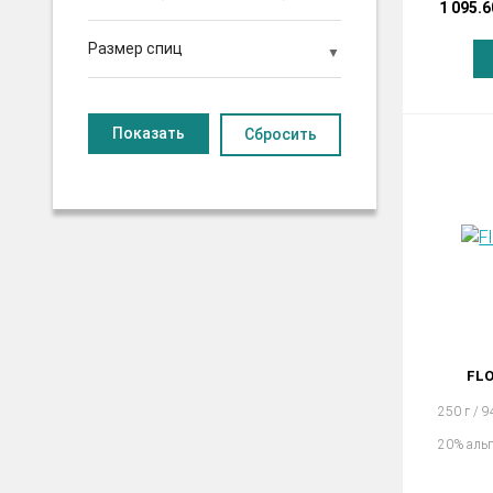
1 095.6
Размер спиц
Сбросить
FL
250 г / 
20% аль