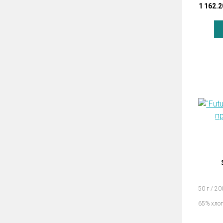
1 162.2
50 г / 20
65% хло