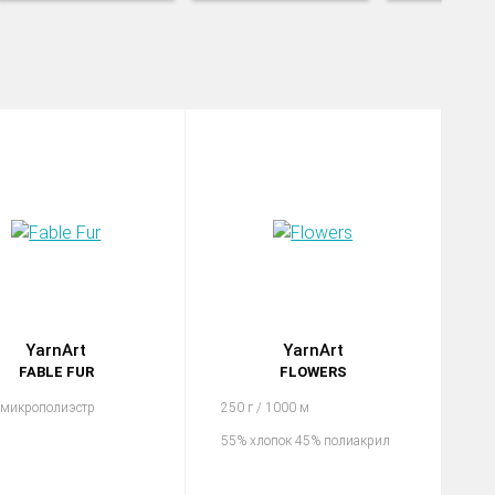
YarnArt
YarnArt
FABLE FUR
FLOWERS
 микрополиэстр
250 г / 1000 м
55% хлопок 45% полиакрил