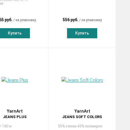
за
65 руб.
556 руб.
за упаковку
за упаковку
Купить
Купить
YarnArt
YarnArt
JEANS PLUS
JEANS SOFT COLORS
 / 160 м
55% хлопок 45% полиакрил