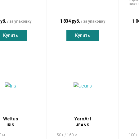
виско
руб.
1 834 руб.
1 0
за упаковку
за упаковку
Купить
Купить
Weltus
YarnArt
IRIS
JEANS
0 м
50 г / 160 м
100 г