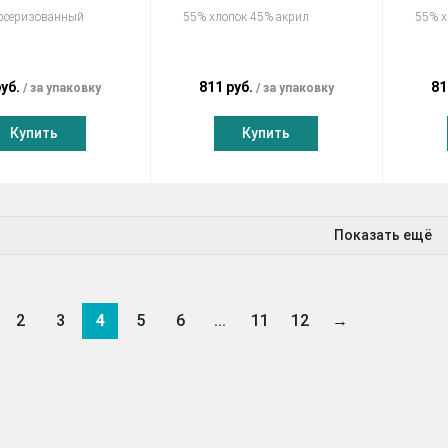
рсеризованный
55% хлопок 45% акрил
55% х
руб.
811 руб.
81
за упаковку
за упаковку
Купить
Купить
Показать ещё
2
3
4
5
6
...
11
12
→