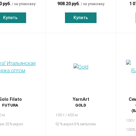
0 руб.
908.20 руб.
1 0
за упаковку
за упаковку
Купить
Купить
Solo Filato
YarnArt
Се
FUTURA
GOLD
(
0 м
100 г / 400 м
100 г
пок 35% акрил
92% акрил 8% металлик
100% 