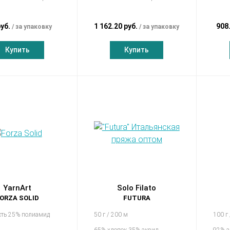
руб.
1 162.20 руб.
908
за упаковку
за упаковку
Купить
Купить
YarnArt
Solo Filato
ORZA SOLID
FUTURA
сть 25% полиамид
50 г / 200 м
100 г
65% хлопок 35% акрил
92% а