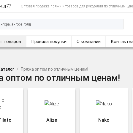
, д.77
Оптовая продажа пряжи и товаров для рукоделия по отличным цен
г товаров
Правила покупки
О компании
Контактна
Каталог
Пряжа оптом по отличным ценам!
 оптом по отличным ценам!
Filato
Alize
Nako