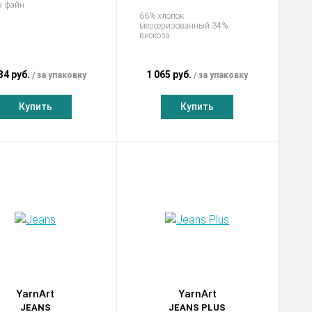
а файн
66% хлопок
мерсеризованный 34%
вискоза
34 руб.
1 065 руб.
за упаковку
за упаковку
Купить
Купить
YarnArt
YarnArt
JEANS
JEANS PLUS