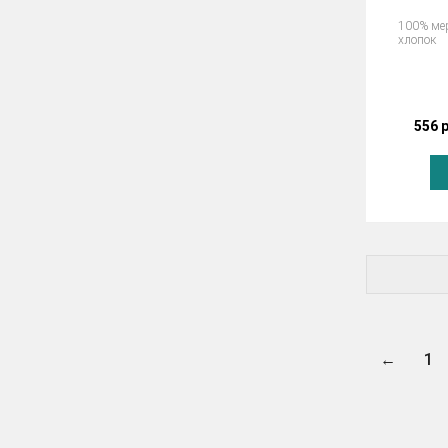
100% ме
хлопок
556 
←
1