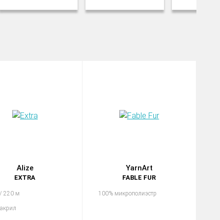
Alize
YarnArt
EXTRA
FABLE FUR
 / 220 м
100% микрополиэстр
акрил