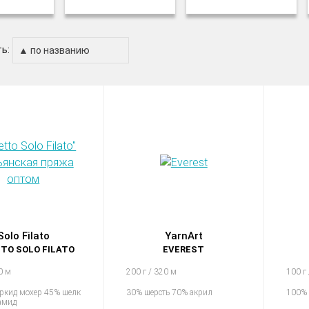
ь:
Solo Filato
YarnArt
TO SOLO FILATO
EVEREST
0 м
200 г / 320 м
100 г
ркид мохер 45% шелк
30% шерсть 70% акрил
100% 
амид