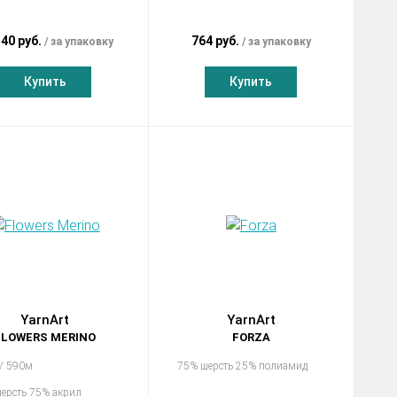
.40 руб.
764 руб.
за упаковку
за упаковку
Купить
Купить
YarnArt
YarnArt
FLOWERS MERINO
FORZA
 / 590м
75% шерсть 25% полиамид
ерсть 75% акрил