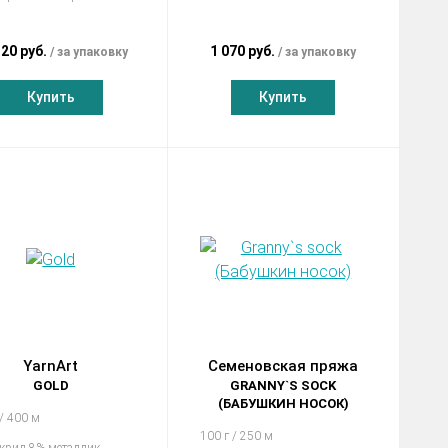
.20 руб.
1 070 руб.
за упаковку
за упаковку
Купить
Купить
YarnArt
Семеновская пряжа
GOLD
GRANNY`S SOCK
(БАБУШКИН НОСОК)
 / 400 м
100 г / 250 м
крил 8% металлик