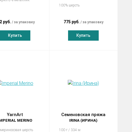
100% шерсть
2 руб.
775 руб.
за упаковку
за упаковку
Купить
Купить
YarnArt
Семеновская пряжа
IMPERIAL MERINO
IRINA (ИРИНА)
мериносовая шерсть
100 г / 334 м