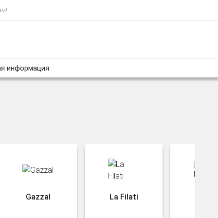
ам!
я информация
Gazzal
La Filati
Rozet