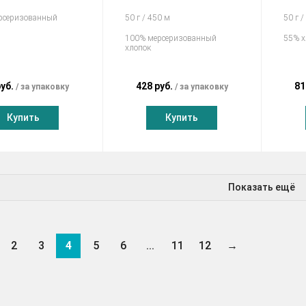
рсеризованный
50 г / 450 м
50 г /
100% мерсеризованный
55% х
хлопок
руб.
428 руб.
81
за упаковку
за упаковку
Купить
Купить
Показать ещё
2
3
4
5
6
...
11
12
→