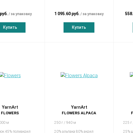
 руб.
1 095.60 руб.
558
за упаковку
за упаковку
Купить
Купить
YarnArt
YarnArt
FLOWERS
FLOWERS ALPACA
1000 м
250 г / 940 м
225 г
пок 45% полиакрил
20% альпака 80% акрил
25% ш