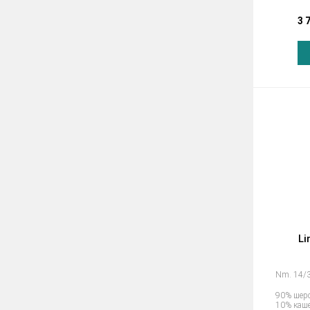
3 
Li
Nm. 14/3
90% шер
10% каш