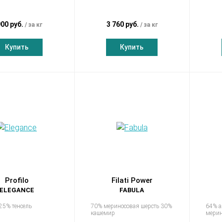
900 руб.
3 760 руб.
за кг
за кг
Купить
Купить
Profilo
Filati Power
ELEGANCE
FABULA
25% тенсель
70% мериносовая шерсть 30%
64% а
кашемир
мерин