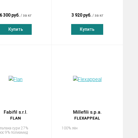
6 300 руб.
3 920 руб.
за кг
за кг
Купить
Купить
Fabifil s.r.l.
Millefili s.p.a.
FLAN
FLEXAPPEAL
льпака сури 27%
100% лён
ос 9% полиамид