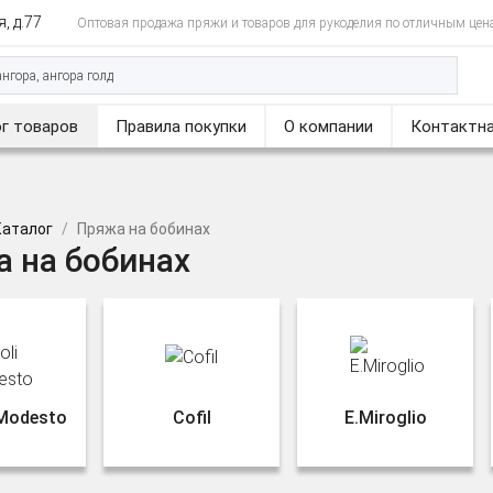
, д.77
Оптовая продажа пряжи и товаров для рукоделия по отличным цен
г товаров
Правила покупки
О компании
Контактна
Каталог
Пряжа на бобинах
 на бобинах
 Modesto
Cofil
E.Miroglio