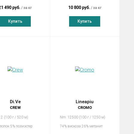
21 490 руб.
10 800 руб.
за кг
за кг
Купить
Купить
Di.Ve
Lineapiu
CREW
CROMO
.2 (100 г / 520 м)
Nm. 12500 (100 г / 1250 м)
лопок 5% полиэстер
74% вискоза 26% метанит