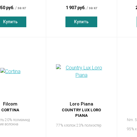
050 руб.
1 907 руб.
за кг
за кг
Купить
Купить
Filcom
Loro Piana
CORTINA
COUNTRY LUX LORO
PIANA
сть 20% полиамид
Nm. 5
ие волокна
77% хлопок 23% полиэстер
95% х