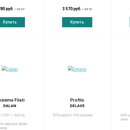
780 руб.
3 570 руб.
за кг
за кг
Купить
Купить
nsieme Filati
Profilo
DALAN
DELAVE
 (100 г / 460 м)
85% шерсть 15% альпака
60% ш
шелк
сть меринос файн
емир