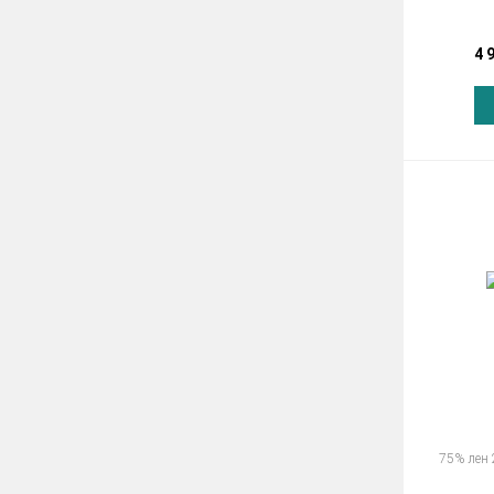
4 
75% лен 