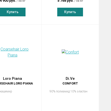
4 900 руб.
5 768 руб.
за кг
за кг
Купить
Купить
Loro Piana
Di.Ve
SEHAIR LORO PIANA
CONFORT
 кашемир
90% полиамид 10% эластан