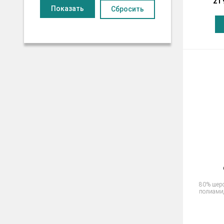
21 
Сбросить
80% шер
полиами