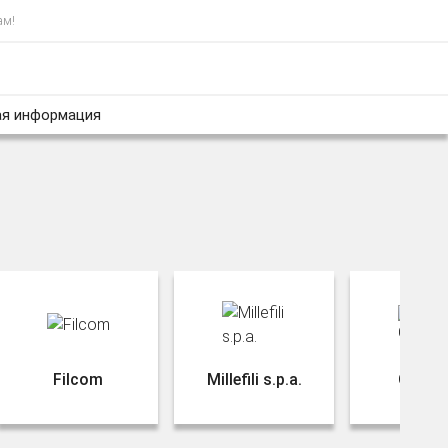
ам!
я информация
Filcom
Millefili s.p.a.
Olimpi