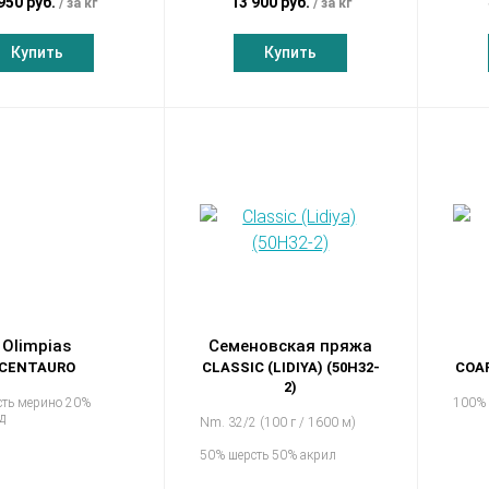
950 руб.
13 900 руб.
за кг
за кг
Купить
Купить
Olimpias
Семеновская пряжа
CENTAURO
CLASSIC (LIDIYA) (50Н32-
COAR
2)
сть мерино 20%
100%
д
Nm. 32/2 (100 г / 1600 м)
50% шерсть 50% акрил