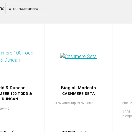
ь:
dd & Duncan
Biagioli Modesto
ERE 100 TODD &
CASHMERE SETA
DUNCAN
70% кашемир 30% шелк
Nm. 3
шемир
100% 
экстр