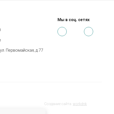
Мы в соц. сетях
0
e
 ул. Первомайская, д.77
Создание сайта:
workdnk