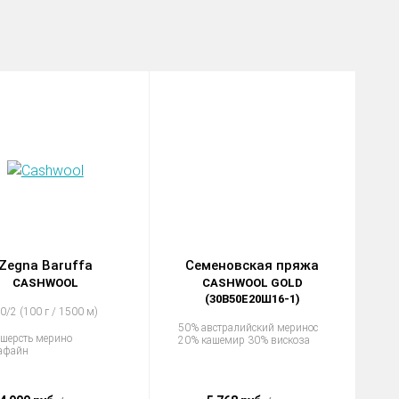
Zegna Baruffa
Семеновская пряжа
CASHWOOL
CASHWOOL GOLD
(30В50Е20Ш16-1)
0/2 (100 г / 1500 м)
50% австралийский меринос
шерсть мерино
20% кашемир 30% вискоза
афайн