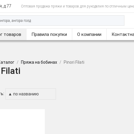
, д.77
Оптовая продажа пряжи и товаров для рукоделия по отличным цен
г товаров
Правила покупки
О компании
Контактна
Каталог
Пряжа на бобинах
Pinori Filati
Filati
ь: