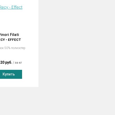
inori Filati
ECY - EFFECT
ок 50% полиэстер
320 руб.
за кг
Купить