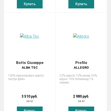
Купить
Купить
Botto Giuseppe
Profilo
ALBA TEC
ALLEGRO
100% мериносовая шерсть
20% шерсть 10% мохер 50%
экстра файн
акрил 19% полиамид 1%
люрекс
3 510 руб.
2 980 руб.
за кг
за кг
Купить
Купить