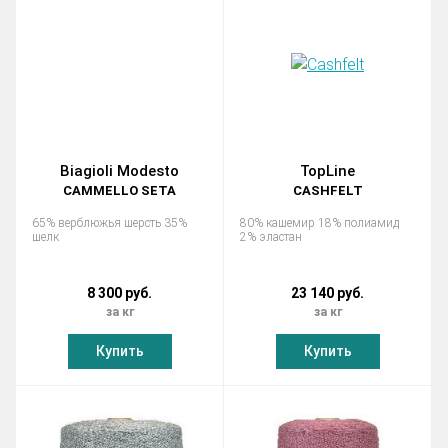
Biagioli Modesto
TopLine
CAMMELLO SETA
CASHFELT
65% верблюжья шерсть 35%
80% кашемир 18% полиамид
шелк
2% эластан
8 300 руб.
23 140 руб.
за кг
за кг
Купить
Купить