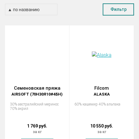
Фильтр
Семеновская пряжа
Filcom
AIRSOFT (70Н30Я10#4БН)
ALASKA
30% австралийский меринос
60% кашемир 40% альпака
70% акрил
1 769 руб.
10 550 руб.
за кг
за кг