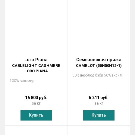
Loro Piana
Семеновская пряжа
CABLELIGHT CASHMERE
CAMELOT (50И50Н12-1)
LORO PIANA
50% верблюд бэби 50% акрил
100% кашемир
16 800 руб.
5 211 руб.
за кг
за кг
Купить
Купить