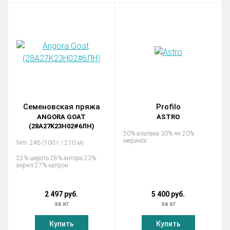
Семеновская пряжа
Profilo
ANGORA GOAT
ASTRO
(28A27K23H02#6ЛН)
50% альпака 30% як 20%
меринос
Nm. 2#6 (100 г / 210 м)
22% шерсть 28% ангора 23%
акрил 27% капрон
2 497 руб.
5 400 руб.
за кг
за кг
Купить
Купить