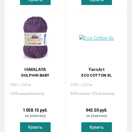
HiMALAYA
YarnArt
DOLPHIN BABY
ECO COTTON XL
100 г / 120 м
200 г / 220 м
100% микрополиэстр
85% хлопок 15% полиэстер
1 058.15 руб.
943.50 руб.
за упаковку
за упаковку
Купить
Купить