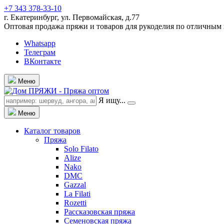
+7 343 378-33-10
г. Екатеринбург, ул. Первомайская, д.77
Оптовая продажа пряжи и товаров для рукоделия по отличным
Whatsapp
Телеграм
ВКонтакте
Меню
Я ищу...
Меню
Каталог товаров
Пряжа
Solo Filato
Alize
Nako
DMC
Gazzal
La Filati
Rozetti
Рассказовская пряжа
Семеновская пряжа