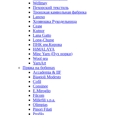
Wellmay
Пехорский текстиль
Троицкая камвольная фабрика
Lanoso
Хозяюшка Рукодельница
Сеам
Kutnor
Lana Gatto
Long-Chung
ПНК им.Кирова
HiMALAYA
Minc Yarn (Пух норки)
Wool sea
YarnArt
Пряжа на бобинах
Accademia & IIF
Biagioli Modesto
Cofil
Consinee
E.Miroglio
Filcom
Millefili s.p.a.
Olimpias
Pinori Filati
Profilo