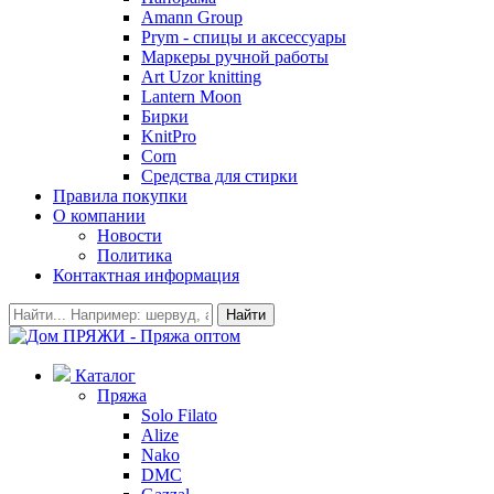
Amann Group
Prym - спицы и аксессуары
Маркеры ручной работы
Art Uzor knitting
Lantern Moon
Бирки
KnitPro
Corn
Средства для стирки
Правила покупки
О компании
Новости
Политика
Контактная информация
Найти
Каталог
Пряжа
Solo Filato
Alize
Nako
DMC