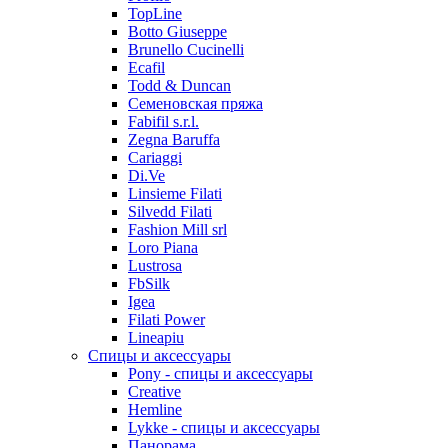
TopLine
Botto Giuseppe
Brunello Cucinelli
Ecafil
Todd & Duncan
Семеновская пряжа
Fabifil s.r.l.
Zegna Baruffa
Cariaggi
Di.Ve
Linsieme Filati
Silvedd Filati
Fashion Mill srl
Loro Piana
Lustrosa
FbSilk
Igea
Filati Power
Lineapiu
Спицы и аксессуары
Pony - спицы и аксессуары
Creative
Hemline
Lykke - спицы и аксессуары
Панорама