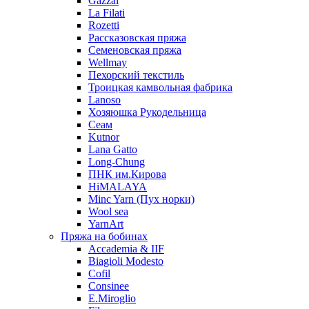
Gazzal
La Filati
Rozetti
Рассказовская пряжа
Семеновская пряжа
Wellmay
Пехорский текстиль
Троицкая камвольная фабрика
Lanoso
Хозяюшка Рукодельница
Сеам
Kutnor
Lana Gatto
Long-Chung
ПНК им.Кирова
HiMALAYA
Minc Yarn (Пух норки)
Wool sea
YarnArt
Пряжа на бобинах
Accademia & IIF
Biagioli Modesto
Cofil
Consinee
E.Miroglio