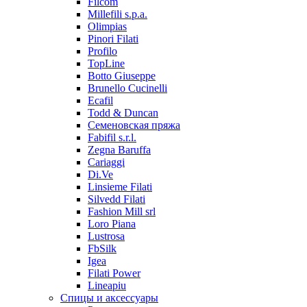
Filcom
Millefili s.p.a.
Olimpias
Pinori Filati
Profilo
TopLine
Botto Giuseppe
Brunello Cucinelli
Ecafil
Todd & Duncan
Семеновская пряжа
Fabifil s.r.l.
Zegna Baruffa
Cariaggi
Di.Ve
Linsieme Filati
Silvedd Filati
Fashion Mill srl
Loro Piana
Lustrosa
FbSilk
Igea
Filati Power
Lineapiu
Спицы и аксессуары