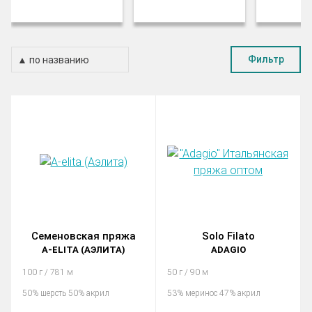
Фильтр
Семеновская пряжа
Solo Filato
A-ELITA (АЭЛИТА)
ADAGIO
100 г / 781 м
50 г / 90 м
50% шерсть 50% акрил
53% меринос 47% акрил