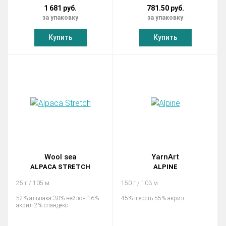
1 681 руб.
781.50 руб.
за упаковку
за упаковку
Купить
Купить
Wool sea
YarnArt
ALPACA STRETCH
ALPINE
25 г / 105 м
150 г / 103 м
52% альпака 30% нейлон 16%
45% шерсть 55% акрил
акрил 2% спандекс