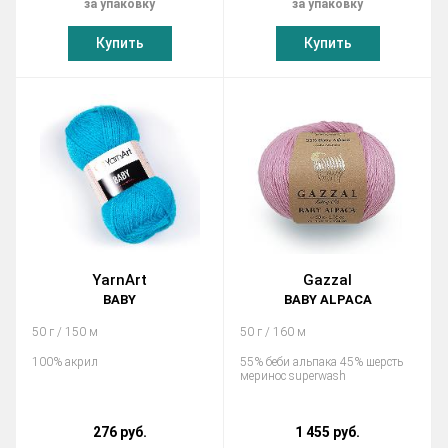
за упаковку
за упаковку
Купить
Купить
YarnArt
Gazzal
BABY
BABY ALPACA
50 г / 150 м
50 г / 160 м
100% акрил
55% беби альпака 45% шерсть
меринос superwash
276 руб.
1 455 руб.