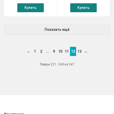
Купить
Купить
Показать ещё
←
1
2
...
9
10
11
12
13
→
Товары 221 - 240 из 247