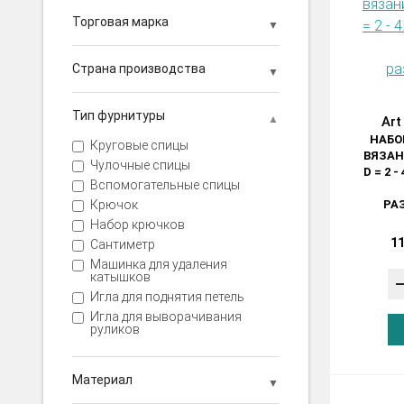
Торговая марка
Страна производства
Тип фурнитуры
Art
НАБО
Круговые спицы
ВЯЗАН
Чулочные спицы
D = 2 -
Вспомогательные спицы
РА
Крючок
Набор крючков
11
Сантиметр
Машинка для удаления
катышков
Игла для поднятия петель
Игла для выворачивания
руликов
Материал