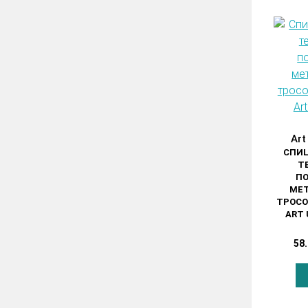
Art
СПИЦ
Т
ПО
МЕ
ТРОСО
ART 
58.