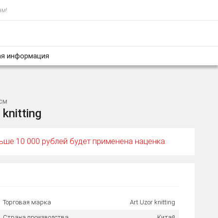
ам!
я информация
 см
knitting
ньше 10 000 рублей будет применена наценка.
Торговая марка
Art Uzor knitting
Страна производства
Китай