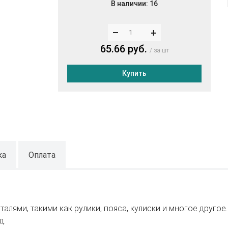
В наличии:
16
–
+
65.66 руб.
за шт
Купить
ка
Оплата
алями, такими как рулики, пояса, кулиски и многое другое
д.