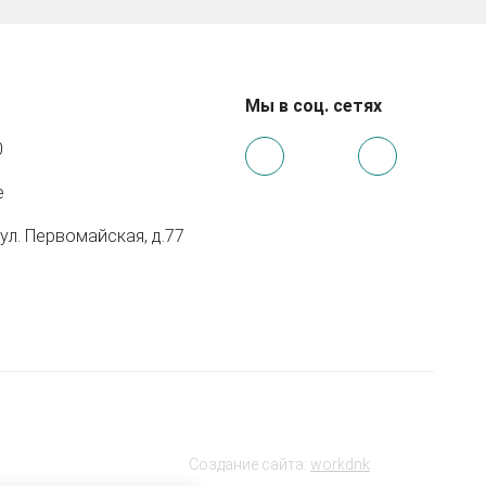
Мы в соц. сетях
0
e
 ул. Первомайская, д.77
Создание сайта:
workdnk