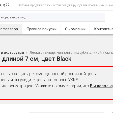
, д.77
Оптовая продажа пряжи и товаров для рукоделия по отличным цен
г товаров
Правила покупки
О компании
Контактна
ы и аксессуары
Леска стандартная для спиц Lykke длиной 7 см, 
 длиной 7 см, цвет Black
с целью защиты рекомендованной розничной цены.
тесь, и вы увидите цены на товары LYKKE.
дите регистрацию. Укажите в комментарии, что
Вы использ