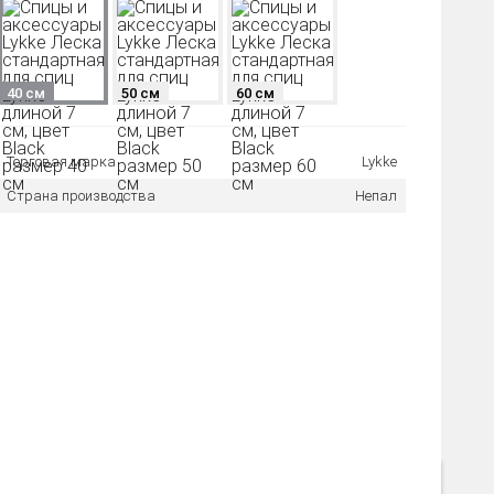
40 см
50 см
60 см
Торговая марка
Lykke
Страна производства
Непал