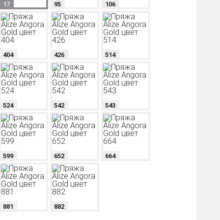
17
95
106
404
426
514
524
542
543
599
652
664
881
882