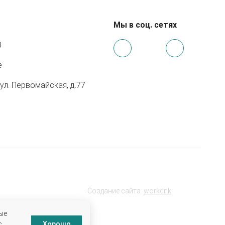
Мы в соц. сетях
0
e
 ул. Первомайская, д.77
Создание сайта:
workdnk
ые
с
Хорошо