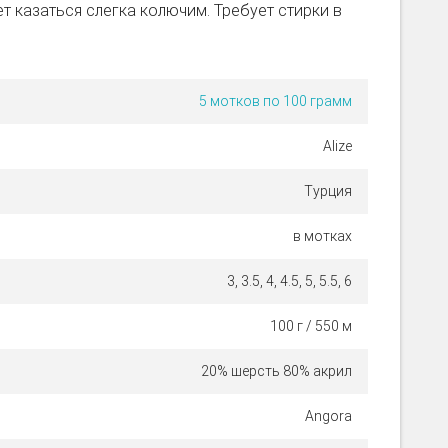
т казаться слегка колючим. Требует стирки в
5 мотков по 100 грамм
Alize
Турция
в мотках
3, 3.5, 4, 4.5, 5, 5.5, 6
100 г / 550 м
20% шерсть 80% акрил
Angora