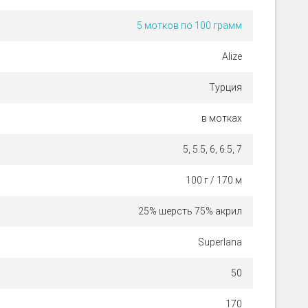
5 мотков по 100 грамм
Alize
Турция
в мотках
5, 5.5, 6, 6.5, 7
100 г / 170 м
25% шерсть 75% акрил
Superlana
50
170