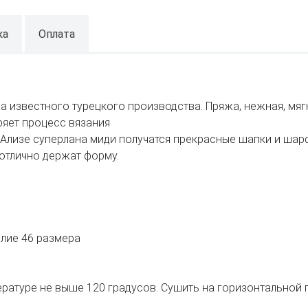
ка
Оплата
жа известного турецкого производства. Пряжа, нежная, мягк
ряет процесс вязания
з Ализе суперлана миди получатся прекрасные шапки и шарф
 отлично держат форму.
елие 46 размера
пературе не выше 120 градусов. Сушить на горизонтальной 