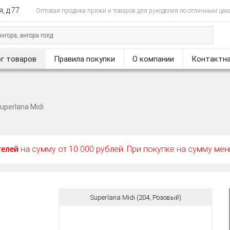
, д.77
Оптовая продажа пряжи и товаров для рукоделия по отличным цен
г товаров
Правила покупки
О компании
Контактна
uperlana Midi
телей
на сумму от 10 000 рублей. При покупке на сумму ме
Superlana Midi (204, Розовый)