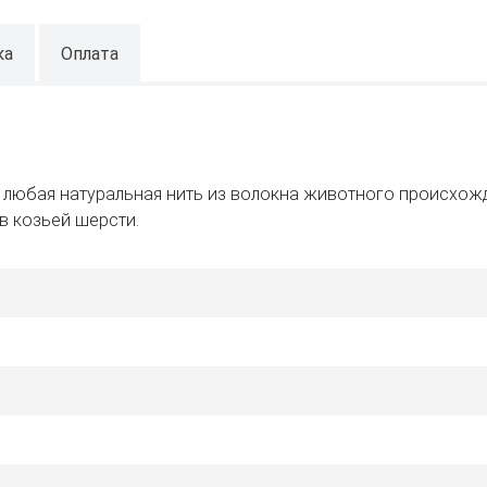
ка
Оплата
к любая натуральная нить из волокна животного происхож
в козьей шерсти.