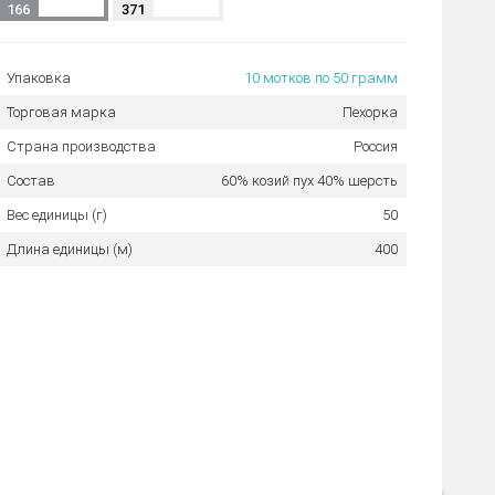
166
371
Упаковка
10 мотков по 50 грамм
Торговая марка
Пехорка
Страна производства
Россия
Состав
60% козий пух 40% шерсть
Вес единицы (г)
50
Длина единицы (м)
400