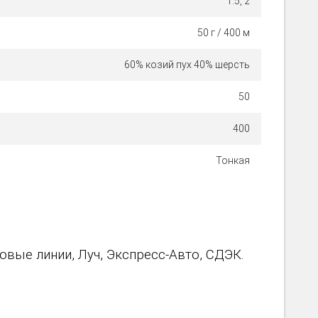
1.5, 2
50 г / 400 м
60% козий пух 40% шерсть
50
400
Тонкая
вые линии, Луч, Экспресс-Авто, СДЭК.