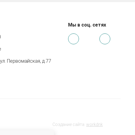
Мы в соц. сетях
0
e
 ул. Первомайская, д.77
Создание сайта:
workdnk