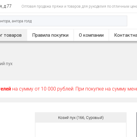
, д.77
Оптовая продажа пряжи и товаров для рукоделия по отличным цен
г товаров
Правила покупки
О компании
Контактна
ий пух
телей
на сумму от 10 000 рублей. При покупке на сумму ме
Козий пух (166, Суровый)