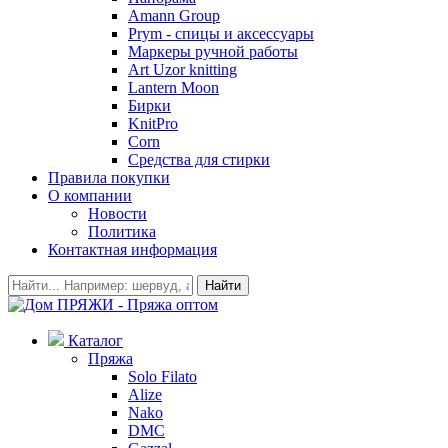
Amann Group
Prym - спицы и аксессуары
Маркеры ручной работы
Art Uzor knitting
Lantern Moon
Бирки
KnitPro
Corn
Средства для стирки
Правила покупки
О компании
Новости
Политика
Контактная информация
Найти
Каталог
Пряжа
Solo Filato
Alize
Nako
DMC