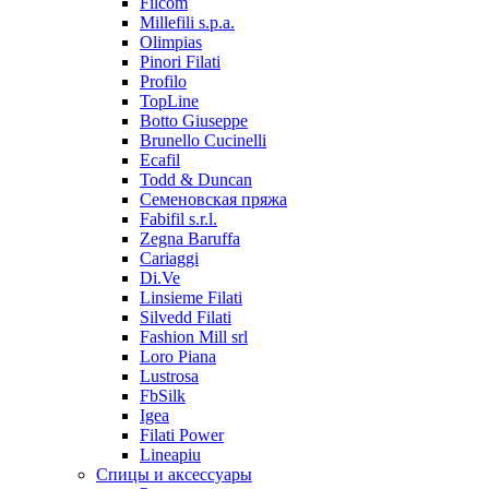
Filcom
Millefili s.p.a.
Olimpias
Pinori Filati
Profilo
TopLine
Botto Giuseppe
Brunello Cucinelli
Ecafil
Todd & Duncan
Семеновская пряжа
Fabifil s.r.l.
Zegna Baruffa
Cariaggi
Di.Ve
Linsieme Filati
Silvedd Filati
Fashion Mill srl
Loro Piana
Lustrosa
FbSilk
Igea
Filati Power
Lineapiu
Спицы и аксессуары