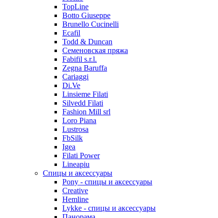
TopLine
Botto Giuseppe
Brunello Cucinelli
Ecafil
Todd & Duncan
Семеновская пряжа
Fabifil s.r.l.
Zegna Baruffa
Cariaggi
Di.Ve
Linsieme Filati
Silvedd Filati
Fashion Mill srl
Loro Piana
Lustrosa
FbSilk
Igea
Filati Power
Lineapiu
Спицы и аксессуары
Pony - спицы и аксессуары
Creative
Hemline
Lykke - спицы и аксессуары
Панорама