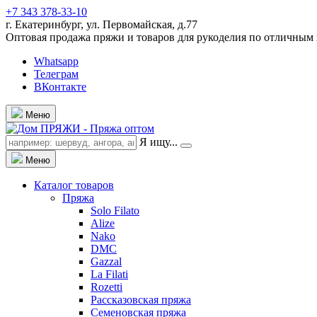
+7 343 378-33-10
г. Екатеринбург, ул. Первомайская, д.77
Оптовая продажа пряжи и товаров для рукоделия по отличным
Whatsapp
Телеграм
ВКонтакте
Меню
Я ищу...
Меню
Каталог товаров
Пряжа
Solo Filato
Alize
Nako
DMC
Gazzal
La Filati
Rozetti
Рассказовская пряжа
Семеновская пряжа