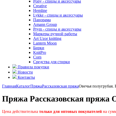
Pony - спицы и аксессуары
Creative
Hemline
Lykke - спицы и аксессуары
Панорама
Amann Group
Prym - спицы и аксессуары
Маркеры ручной работы
Art Uzor knitting
Lantern Moon
Бирки
KnitPro
Corn
Средства для стирки
Правила покупки
Новости
Контакты
Главная
Каталог
Пряжа
Рассказовская пряжа
Овечья полугрубая. 
Пряжа Рассказовская пряжа О
Цена действительна
только для оптовых покупателей
на сумм