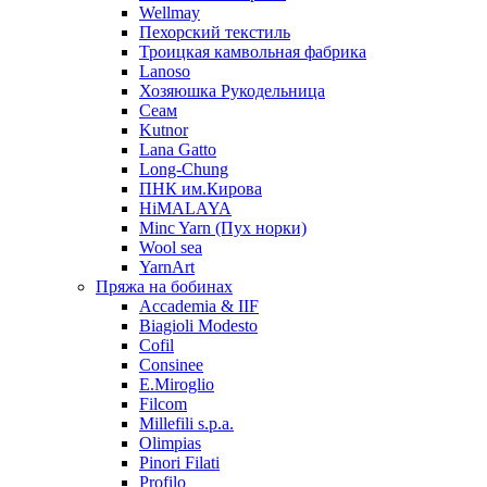
Wellmay
Пехорский текстиль
Троицкая камвольная фабрика
Lanoso
Хозяюшка Рукодельница
Сеам
Kutnor
Lana Gatto
Long-Chung
ПНК им.Кирова
HiMALAYA
Minc Yarn (Пух норки)
Wool sea
YarnArt
Пряжа на бобинах
Accademia & IIF
Biagioli Modesto
Cofil
Consinee
E.Miroglio
Filcom
Millefili s.p.a.
Olimpias
Pinori Filati
Profilo