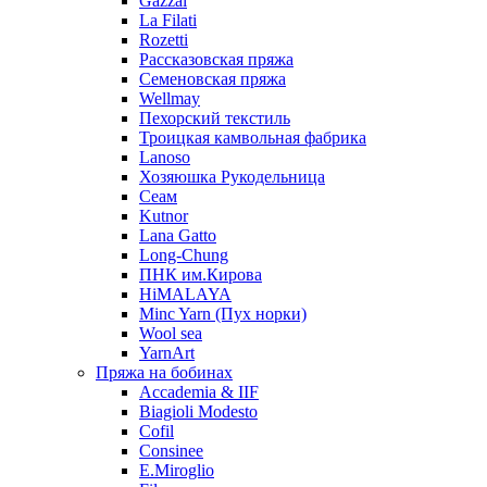
Gazzal
La Filati
Rozetti
Рассказовская пряжа
Семеновская пряжа
Wellmay
Пехорский текстиль
Троицкая камвольная фабрика
Lanoso
Хозяюшка Рукодельница
Сеам
Kutnor
Lana Gatto
Long-Chung
ПНК им.Кирова
HiMALAYA
Minc Yarn (Пух норки)
Wool sea
YarnArt
Пряжа на бобинах
Accademia & IIF
Biagioli Modesto
Cofil
Consinee
E.Miroglio