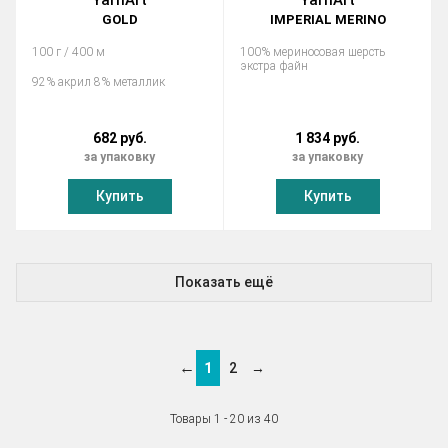
YarnArt
YarnArt
GOLD
IMPERIAL MERINO
100 г / 400 м
100% мериносовая шерсть
экстра файн
92% акрил 8% металлик
682 руб.
1 834 руб.
за упаковку
за упаковку
Купить
Купить
Показать ещё
←
1
2
→
Товары 1 - 20 из 40