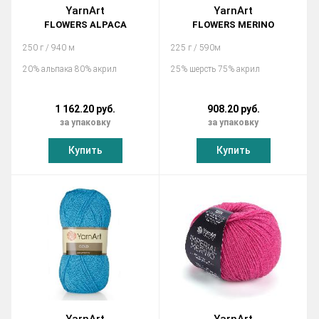
YarnArt
YarnArt
FLOWERS ALPACA
FLOWERS MERINO
250 г / 940 м
225 г / 590м
20% альпака 80% акрил
25% шерсть 75% акрил
1 162.20 руб.
908.20 руб.
за упаковку
за упаковку
Купить
Купить