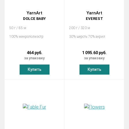
YarnArt
YarnArt
DOLCE BABY
EVEREST
50 г / 85 м
200 г / 320 м
100% микрополиэстр
30% шерсть 70% акрил
464 руб.
1 095.60 руб.
за упаковку
за упаковку
Купить
Купить