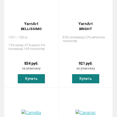
YarnArt
YarnArt
BELLISSIMO
BRIGHT
150 г / 330 м
80% полиамид 20% металлик
полиэстер
13% мохер 67% акрил 4%
полиамид 16% полиэстер
834 руб.
921 руб.
за упаковку
за упаковку
Купить
Купить