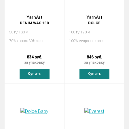
YarnArt
YarnArt
DENIM WASHED
DOLCE
50 г / 130 м
100 г / 120 м
70% хлопок 30% акрил
100% микрополиэстр
834 руб.
846 руб.
за упаковку
за упаковку
Купить
Купить