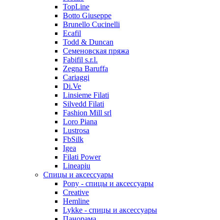
TopLine
Botto Giuseppe
Brunello Cucinelli
Ecafil
Todd & Duncan
Семеновская пряжа
Fabifil s.r.l.
Zegna Baruffa
Cariaggi
Di.Ve
Linsieme Filati
Silvedd Filati
Fashion Mill srl
Loro Piana
Lustrosa
FbSilk
Igea
Filati Power
Lineapiu
Спицы и аксессуары
Pony - спицы и аксессуары
Creative
Hemline
Lykke - спицы и аксессуары
Панорама