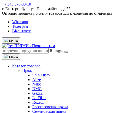
+7 343 378-33-10
г. Екатеринбург, ул. Первомайская, д.77
Оптовая продажа пряжи и товаров для рукоделия по отличным
Whatsapp
Телеграм
ВКонтакте
Меню
Я ищу...
Меню
Каталог товаров
Пряжа
Solo Filato
Alize
Nako
DMC
Gazzal
La Filati
Rozetti
Рассказовская пряжа
Семеновская пряжа