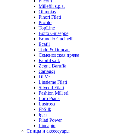
Filcom
Millefili s.p.a.
Olimpias
Pinori Filati
Profilo
TopLine
Botto Giuseppe
Brunello Cucinelli
Ecafil
Todd & Duncan
Семеновская пряжа
Fabifil s.r.l.
Zegna Baruffa
Cariaggi
Di.Ve
Linsieme Filati
Silvedd Filati
Fashion Mill srl
Loro Piana
Lustrosa
FbSilk
Igea
Filati Power
Lineapiu
Спицы и аксессуары