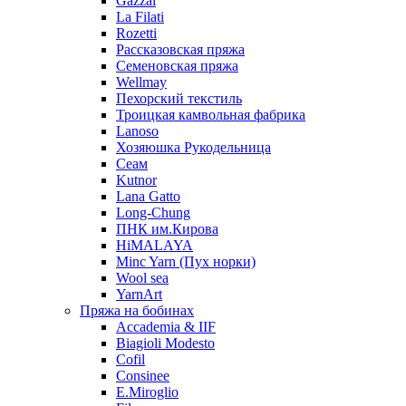
Gazzal
La Filati
Rozetti
Рассказовская пряжа
Семеновская пряжа
Wellmay
Пехорский текстиль
Троицкая камвольная фабрика
Lanoso
Хозяюшка Рукодельница
Сеам
Kutnor
Lana Gatto
Long-Chung
ПНК им.Кирова
HiMALAYA
Minc Yarn (Пух норки)
Wool sea
YarnArt
Пряжа на бобинах
Accademia & IIF
Biagioli Modesto
Cofil
Consinee
E.Miroglio