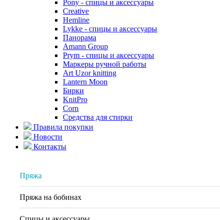
Pony - спицы и аксессуары
Creative
Hemline
Lykke - спицы и аксессуары
Панорама
Amann Group
Prym - спицы и аксессуары
Маркеры ручной работы
Art Uzor knitting
Lantern Moon
Бирки
KnitPro
Corn
Средства для стирки
Правила покупки
Новости
Контакты
Пряжа
Пряжа на бобинах
Спицы и аксессуары