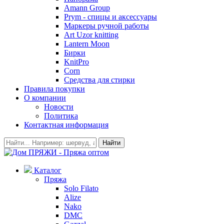
Amann Group
Prym - спицы и аксессуары
Маркеры ручной работы
Art Uzor knitting
Lantern Moon
Бирки
KnitPro
Corn
Средства для стирки
Правила покупки
О компании
Новости
Политика
Контактная информация
Найти
Каталог
Пряжа
Solo Filato
Alize
Nako
DMC