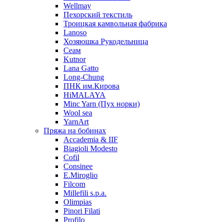
Wellmay
Пехорский текстиль
Троицкая камвольная фабрика
Lanoso
Хозяюшка Рукодельница
Сеам
Kutnor
Lana Gatto
Long-Chung
ПНК им.Кирова
HiMALAYA
Minc Yarn (Пух норки)
Wool sea
YarnArt
Пряжа на бобинах
Accademia & IIF
Biagioli Modesto
Cofil
Consinee
E.Miroglio
Filcom
Millefili s.p.a.
Olimpias
Pinori Filati
Profilo