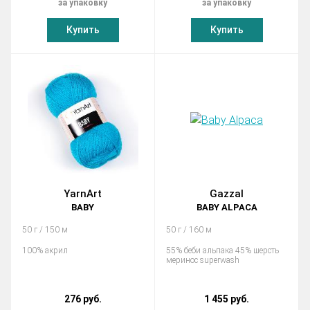
за упаковку
за упаковку
Купить
Купить
YarnArt
Gazzal
BABY
BABY ALPACA
50 г / 150 м
50 г / 160 м
100% акрил
55% беби альпака 45% шерсть
меринос superwash
276 руб.
1 455 руб.