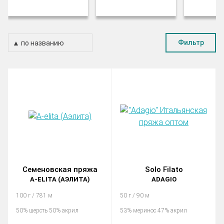
Фильтр
Семеновская пряжа
Solo Filato
A-ELITA (АЭЛИТА)
ADAGIO
100 г / 781 м
50 г / 90 м
50% шерсть 50% акрил
53% меринос 47% акрил