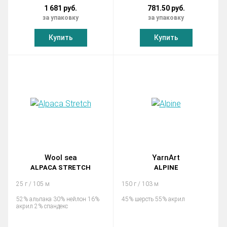
1 681 руб.
781.50 руб.
за упаковку
за упаковку
Купить
Купить
Wool sea
YarnArt
ALPACA STRETCH
ALPINE
25 г / 105 м
150 г / 103 м
52% альпака 30% нейлон 16%
45% шерсть 55% акрил
акрил 2% спандекс