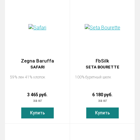
Zegna Baruffa
FbSilk
SAFARI
SETA BOURETTE
59% лен 41% хлопок
100% буретный шелк
3 465 руб.
6 180 руб.
за кг
за кг
Купить
Купить