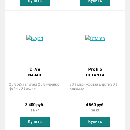
Купить
Купить
Di.Ve
Profilo
NAJAD
OTTANTA
25% беби альпака 25% меринос
80% мериносовая шерсть 20%
файн 50% акрил
кашемир
3 400 руб.
4 560 руб.
за кг
за кг
Купить
Купить