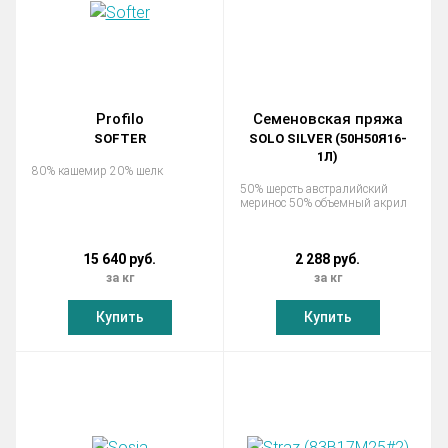
Profilo
Семеновская пряжа
SOFTER
SOLO SILVER (50Н50Я16-
1Л)
80% кашемир 20% шелк
50% шерсть австралийский
меринос 50% объемный акрил
15 640 руб.
2 288 руб.
за кг
за кг
Купить
Купить