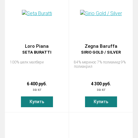
Loro Piana
Zegna Baruffa
SETA BURATTI
SIRIO GOLD / SILVER
100% шелк малбери
84% меринос 7% полиамид 9%
полиакрил
6 400 руб.
4 300 руб.
за кг
за кг
Купить
Купить