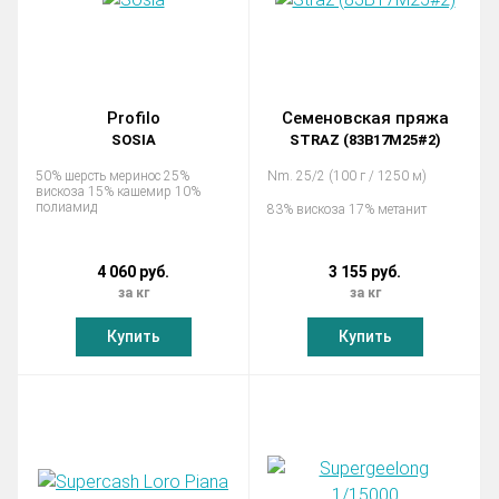
Profilo
Семеновская пряжа
SOSIA
STRAZ (83В17М25#2)
50% шерсть меринос 25%
Nm. 25/2 (100 г / 1250 м)
вискоза 15% кашемир 10%
полиамид
83% вискоза 17% метанит
4 060 руб.
3 155 руб.
за кг
за кг
Купить
Купить