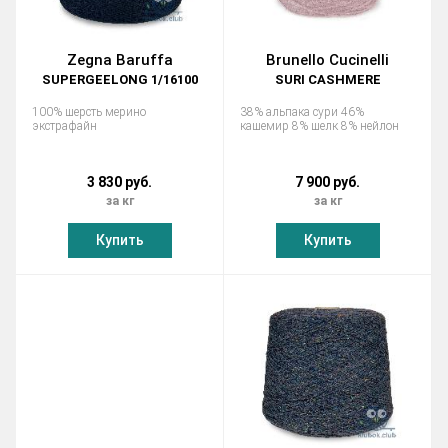
Zegna Baruffa
Brunello Cucinelli
SUPERGEELONG 1/16100
SURI CASHMERE
100% шерсть мерино
38% альпака сури 46%
экстрафайн
кашемир 8% шелк 8% нейлон
3 830 руб.
7 900 руб.
за кг
за кг
Купить
Купить