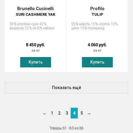
Brunello Cucinelli
Profilo
SURI CASHMERE YAK
TULIP
28% альпака сури 42%
55% шерсть 15% хлопок 15%
кашемир 22% як 8% нейлон
шелк 15% полиамид
8 450 руб.
4 060 руб.
за кг
за кг
Купить
Купить
Показать ещё
←
1
2
3
4
5
→
Товары 61 - 80 из 88