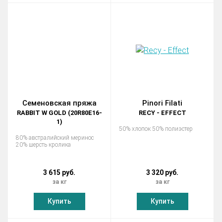
Семеновская пряжа
Pinori Filati
RABBIT W GOLD (20R80Е16-
RECY - EFFECT
1)
50% хлопок 50% полиэстер
80% австралийский меринос
20% шерсть кролика
3 615 руб.
3 320 руб.
за кг
за кг
Купить
Купить