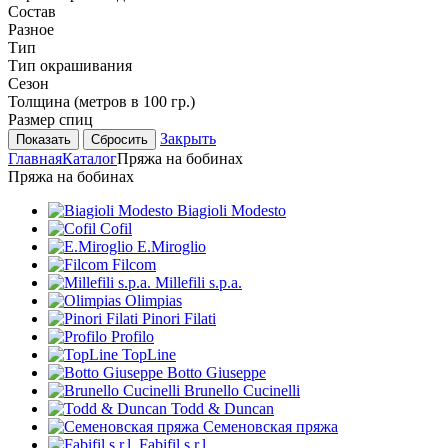
Состав
Разное
Тип
Тип окрашивания
Сезон
Толщина (метров в 100 гр.)
Размер спиц
Закрыть
Сбросить
Главная
Каталог
Пряжа на бобинах
Пряжа на бобинах
Biagioli Modesto
Cofil
E.Miroglio
Filcom
Millefili s.p.a.
Olimpias
Pinori Filati
Profilo
TopLine
Botto Giuseppe
Brunello Cucinelli
Todd & Duncan
Семеновская пряжа
Fabifil s.r.l.