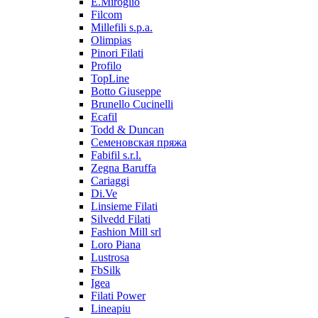
E.Miroglio
Filcom
Millefili s.p.a.
Olimpias
Pinori Filati
Profilo
TopLine
Botto Giuseppe
Brunello Cucinelli
Ecafil
Todd & Duncan
Семеновская пряжа
Fabifil s.r.l.
Zegna Baruffa
Cariaggi
Di.Ve
Linsieme Filati
Silvedd Filati
Fashion Mill srl
Loro Piana
Lustrosa
FbSilk
Igea
Filati Power
Lineapiu