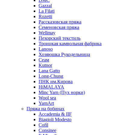
DMC
Gazzal
La Filati
Rozetti
Рассказовская пряжа
Семеновская пряжа
Wellmay
Пехорский текстиль
Троицкая камвольная фабрика
Lanoso
Хозяюшка Рукодельница
Сеам
Kutnor
Lana Gatto
Long-Chung
ПНК им.Кирова
HiMALAYA
Minc Yarn (Пух норки)
Wool sea
YarnArt
Пряжа на бобинах
Accademia & IIF
Biagioli Modesto
Cofil
Consinee