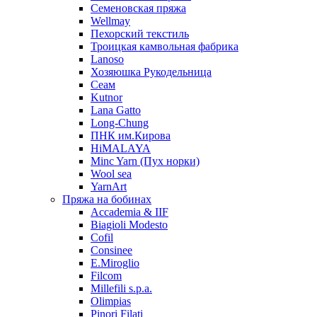
Семеновская пряжа
Wellmay
Пехорский текстиль
Троицкая камвольная фабрика
Lanoso
Хозяюшка Рукодельница
Сеам
Kutnor
Lana Gatto
Long-Chung
ПНК им.Кирова
HiMALAYA
Minc Yarn (Пух норки)
Wool sea
YarnArt
Пряжа на бобинах
Accademia & IIF
Biagioli Modesto
Cofil
Consinee
E.Miroglio
Filcom
Millefili s.p.a.
Olimpias
Pinori Filati