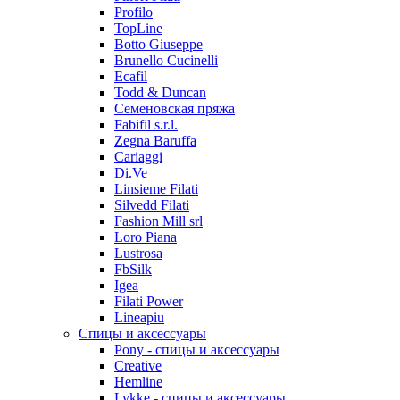
Profilo
TopLine
Botto Giuseppe
Brunello Cucinelli
Ecafil
Todd & Duncan
Семеновская пряжа
Fabifil s.r.l.
Zegna Baruffa
Cariaggi
Di.Ve
Linsieme Filati
Silvedd Filati
Fashion Mill srl
Loro Piana
Lustrosa
FbSilk
Igea
Filati Power
Lineapiu
Спицы и аксессуары
Pony - спицы и аксессуары
Creative
Hemline
Lykke - спицы и аксессуары