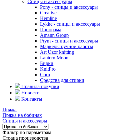
Спицы и аксессуары
Pony - спицы и аксессуары
Creative
Hemline
Lykke - спицы и аксессуары
Панорама
Amann Group
Prym - спицы и аксессуары
Маркеры ручной работы
Art Uzor knitting
Lantern Moon
Бирки
KnitPro
Corn
Средства для стирки
Правила покупки
Новости
Контакты
Пряжа
Пряжа на бобинах
Спицы и аксессуары
Фильтр по параметрам
Страна производства