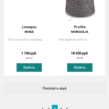
Lineapiu
Profilo
MOKA
MONGOLIA
92% хлопок 8% полиамид
60% кашемир 40% як
1 740 руб.
18 300 руб.
за кг
за кг
Купить
Купить
Показать ещё