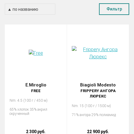
Фильтр
E.Miroglio
Biagioli Modesto
FREE
FRIPPERY АНГОРА
ЛЮРЕКС
Nm. 4.5 (100 г / 450 м)
Nm. 15 (100 г / 1500 м)
65% хлопок 35% акрил
скрученный
71% ангора 29% полиамид
2 300 руб.
22 900 руб.