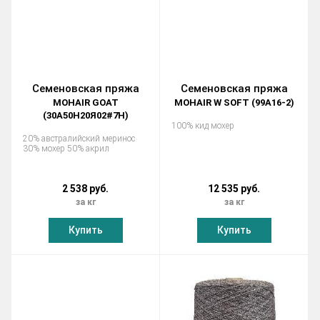
Семеновская пряжа
Семеновская пряжа
MOHAIR GOAT
MOHAIR W SOFT (99А16-2)
(30А50Н20Я02#7Н)
100% кид мохер
20% австралийский меринос
30% мохер 50% акрил
2 538 руб.
12 535 руб.
за кг
за кг
Купить
Купить