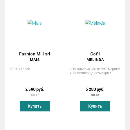
Fashion Mill srl
Cofil
MAIS
MELINDA
100% хлопок
20% альпака 8% шерсть мерино
49% полиамид 23% акрил
2 590 руб.
5 280 руб.
за кг
за кг
Купить
Купить