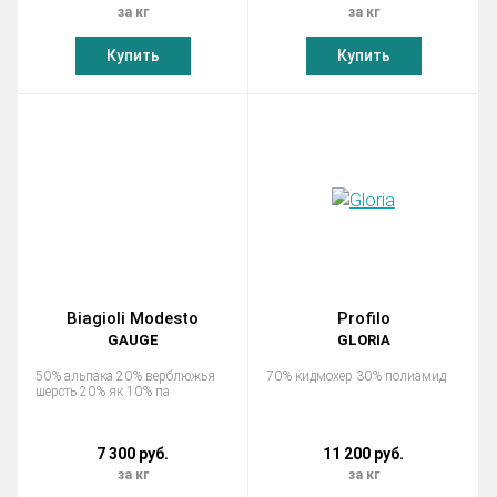
за кг
за кг
Купить
Купить
Biagioli Modesto
Profilo
GAUGE
GLORIA
50% альпака 20% верблюжья
70% кидмохер 30% полиамид
шерсть 20% як 10% па
7 300 руб.
11 200 руб.
за кг
за кг