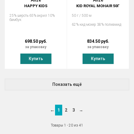
Alize
Alize
HAPPY KIDS
KID ROYAL MOHAIR 50Г
25% шерсть 65% акрил 10%
50 г / 500 м
бамбук
62% кид мохер 38% полиамид
698.50 руб.
834.50 руб.
за упаковку
за упаковку
Купить
Купить
Показать ещё
←
1
2
3
→
Товары 1 - 20 из 41