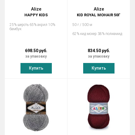
Alize
Alize
HAPPY KIDS
KID ROYAL MOHAIR 50Г
25% шерсть 65% акрил 10%
50 г / 500 м
бамбук
62% кид мохер 38% полиамид
698.50 руб.
834.50 руб.
за упаковку
за упаковку
Купить
Купить