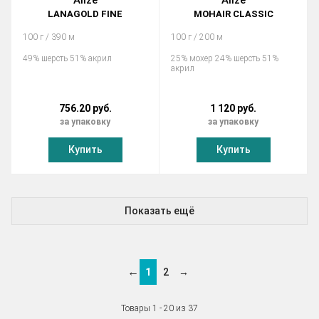
Alize
Alize
LANAGOLD FINE
MOHAIR CLASSIC
100 г / 390 м
100 г / 200 м
49% шерсть 51% акрил
25% мохер 24% шерсть 51%
акрил
756.20 руб.
1 120 руб.
за упаковку
за упаковку
Купить
Купить
Показать ещё
←
1
2
→
Товары 1 - 20 из 37